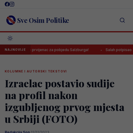
Skip
to
content
Sve Osim Politike
postigao prvijenac za pobjedu Salzburga!
Salah potpisao za Trabz
NAJNOVIJE
KOLUMNE I AUTORSKI TEKSTOVI
Izraelac postavio sudije
na profil nakon
izgubljenog prvog mjesta
u Srbiji (FOTO)
Redakcija Sop
·
12/12/2023