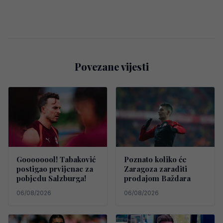
Povezane vijesti
Goooooool! Tabaković
Poznato koliko će
postigao prvijenac za
Zaragoza zaraditi
pobjedu Salzburga!
prodajom Baždara
06/08/2026
06/08/2026