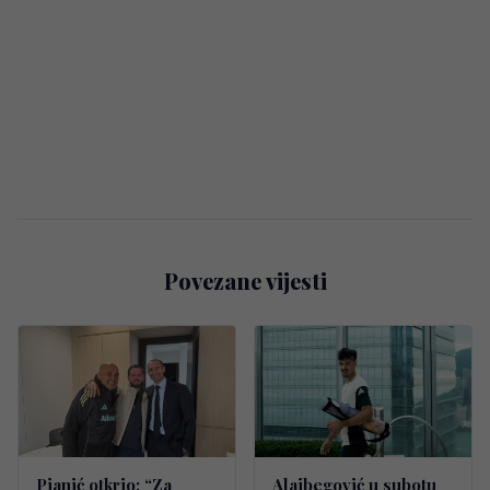
Povezane vijesti
Pjanić otkrio: “Za
Alajbegović u subotu