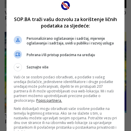
SOP.BA traži vašu dozvolu za korištenje ličnih
podataka za sljedeće:
Personalizirano oglašavanje i sadržaj, mjerenje
oglašavanja i sadržaja, uvidi u publiku i razvoj usluga
Pohrana i/ili pristup podacima na uređaju
Saznajte više
Vaši će se osobni podaci obrađivati, a podatke s vašeg
uređaja (kolačiće, jedinstvene identifikatore i druge podatke
uređaja) može pohranjivati, dijeliti te im pristupati 207
partnera ili ih može upotrebljavati ova web-lokacija. Mi i naši
partneri možemo upotrebljavati precizne podatke o
geolociranju.
Popis partnera.
Neki dobavljači mogu obrađivati vaše osobne podatke na
temelju legitimnog interesa. Ako se ne slažete s tim, u
nastavku možete upravljati svojim opcijama. Potražite vezu pri
dnu ove stranice ili na izborniku web-lokacije za upravljanje
pristankom ili povlačenje pristanka u postavkama privatnosti i