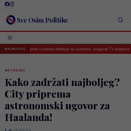
Skip
to
content
Sve Osim Politike
Alajbegović u subotu debituje za Juventus, osiguran TV prijenos
NAJNOVIJE
AKTUELNO
Kako zadržati najboljeg?
City priprema
astronomski ugovor za
Haalanda!
E. H.
·
21/11/2024