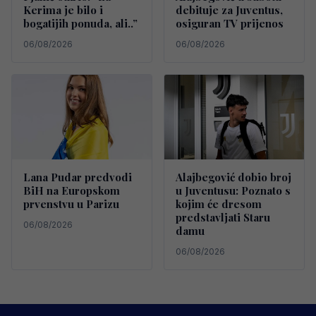
Kerima je bilo i
debituje za Juventus,
bogatijih ponuda, ali..”
osiguran TV prijenos
06/08/2026
06/08/2026
Lana Pudar predvodi
Alajbegović dobio broj
BiH na Europskom
u Juventusu: Poznato s
prvenstvu u Parizu
kojim će dresom
predstavljati Staru
06/08/2026
damu
06/08/2026