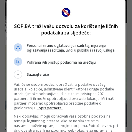
SOP.BA traži vašu dozvolu za korištenje ličnih
podataka za sljedeće:
Personalizirano oglašavanje i sadržaj, mjerenje
oglašavanja i sadržaja, uvidi u publiku i razvoj usluga
Pohrana i/ili pristup podacima na uređaju
Saznajte više
Vaši će se osobni podaci obrađivati, a podatke s vašeg
uređaja (kolačiće, jedinstvene identifikatore i druge podatke
uređaja) može pohranjivati, dijeliti te im pristupati 207
partnera ili ih može upotrebljavati ova web-lokacija. Mi i naši
partneri možemo upotrebljavati precizne podatke o
geolociranju.
Popis partnera.
Neki dobavljači mogu obrađivati vaše osobne podatke na
temelju legitimnog interesa. Ako se ne slažete s tim, u
nastavku možete upravljati svojim opcijama. Potražite vezu pri
dnu ove stranice ili na izborniku web-lokacije za upravljanje