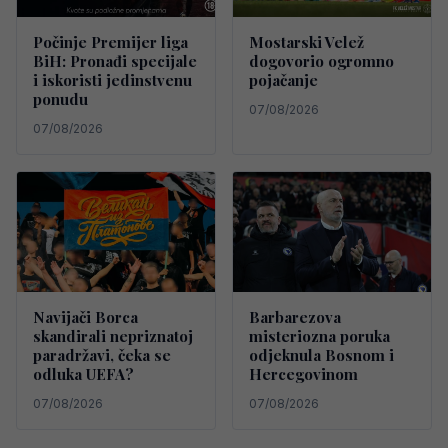
Počinje Premijer liga
Mostarski Velež
BiH: Pronađi specijale
dogovorio ogromno
i iskoristi jedinstvenu
pojačanje
ponudu
07/08/2026
07/08/2026
Navijači Borca
Barbarezova
skandirali nepriznatoj
misteriozna poruka
paradržavi, čeka se
odjeknula Bosnom i
odluka UEFA?
Hercegovinom
07/08/2026
07/08/2026