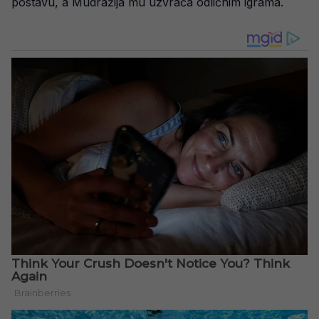
postavu, a Mudražija mu uzvraća odličnim igrama.