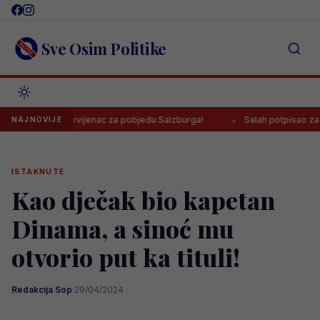
Skip
to
content
Sve Osim Politike
gao prvijenac za pobjedu Salzburga!
Salah potpisao za Trabzonspo
NAJNOVIJE
ISTAKNUTE
Kao dječak bio kapetan
Dinama, a sinoć mu
otvorio put ka tituli!
Redakcija Sop
·
29/04/2024