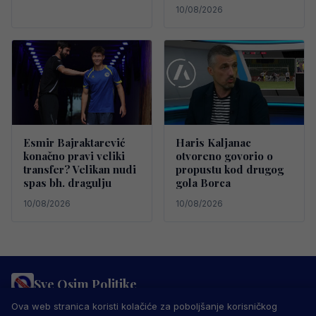
10/08/2026
Esmir Bajraktarević
Haris Kaljanac
konačno pravi veliki
otvoreno govorio o
transfer? Velikan nudi
propustu kod drugog
spas bh. dragulju
gola Borca
10/08/2026
10/08/2026
Sve Osim Politike
PRAVILA PRIVATNOSTI
MARKETING
USLOVI KORIŠTENJA
Ova web stranica koristi kolačiće za poboljšanje korisničkog
IMPRESSUM
KONTAKT