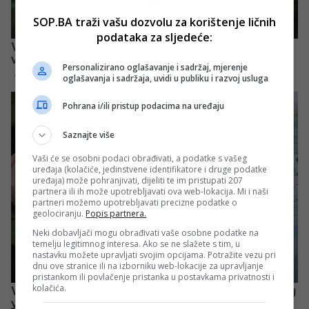
SOP.BA traži vašu dozvolu za korištenje ličnih
podataka za sljedeće:
Personalizirano oglašavanje i sadržaj, mjerenje
oglašavanja i sadržaja, uvidi u publiku i razvoj usluga
Pohrana i/ili pristup podacima na uređaju
Saznajte više
Vaši će se osobni podaci obrađivati, a podatke s vašeg
uređaja (kolačiće, jedinstvene identifikatore i druge podatke
uređaja) može pohranjivati, dijeliti te im pristupati 207
partnera ili ih može upotrebljavati ova web-lokacija. Mi i naši
partneri možemo upotrebljavati precizne podatke o
geolociranju.
Popis partnera.
Neki dobavljači mogu obrađivati vaše osobne podatke na
temelju legitimnog interesa. Ako se ne slažete s tim, u
nastavku možete upravljati svojim opcijama. Potražite vezu pri
dnu ove stranice ili na izborniku web-lokacije za upravljanje
pristankom ili povlačenje pristanka u postavkama privatnosti i
kolačića.