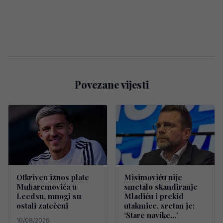
Povezane vijesti
Otkriven iznos plate
Misimoviću nije
Muharemovića u
smetalo skandiranje
Leedsu, mnogi su
Mladiću i prekid
ostali zatečeni
utakmice, sretan je:
‘Stare navike…’
10/08/2026