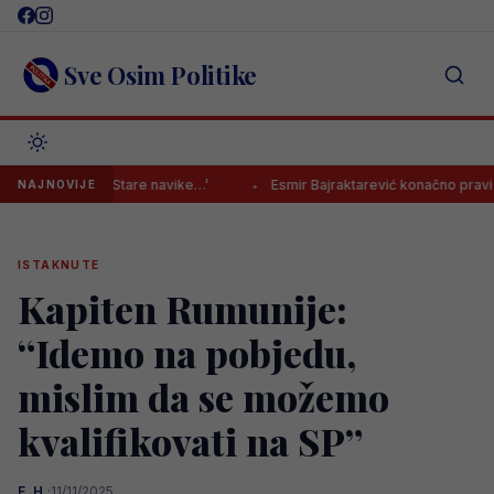
Skip
to
content
Sve Osim Politike
an je: ‘Stare navike…’
Esmir Bajraktarević konačno pravi veliki tran
NAJNOVIJE
ISTAKNUTE
Kapiten Rumunije:
“Idemo na pobjedu,
mislim da se možemo
kvalifikovati na SP”
E. H.
·
11/11/2025