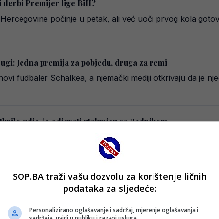
i derbi Premijer lige BiH?
ercegovine počinje u petak, ali već uoči prvog kola gotov
ugi: Jedna premija za pobjedu, druga za remi
novi fudbaler Schalkea, a njemački mediji otkrivaju da je n
rilo gdje će odigrati utakmicu sa Radnikom
r lige Bosne i Hercegovine ipak će otvoriti na svom stadi
i 1946
SOP.BA traži vašu dozvolu za korištenje ličnih
Kerimu Alajbegoviću daje odgovor na pitanje svih pitanja
podataka za sljedeće:
či pažnju italijanskih medija, a jutrošnje pisanje portala Tu
Personalizirano oglašavanje i sadržaj, mjerenje oglašavanja i
sadržaja, uvidi u publiku i razvoj usluga