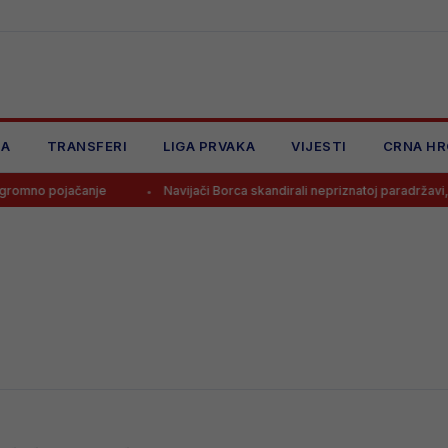
JA
TRANSFERI
LIGA PRVAKA
VIJESTI
CRNA HR
mno pojačanje
Navijači Borca skandirali nepriznatoj paradržavi, č