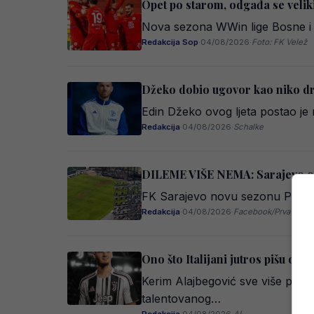
Opet po starom, odgađa se velik
Nova sezona WWin lige Bosne i H
Redakcija Sop
·
04/08/2026
·
Foto: FK Velež
Džeko dobio ugovor kao niko dr
Edin Džeko ovog ljeta postao je 
Redakcija
·
04/08/2026
·
Schalke
DILEME VIŠE NEMA: Sarajevo otk
FK Sarajevo novu sezonu Premije
Redakcija
·
04/08/2026
·
Facebook/Prva ljubav
Ono što Italijani jutros pišu o 
Kerim Alajbegović sve više privla
talentovanog…