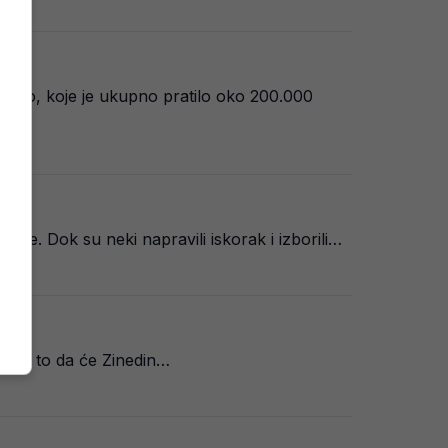
ševo, koje je ukupno pratilo oko 200.000
ine. Dok su neki napravili iskorak i izborili…
je na to da će Zinedin…