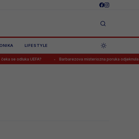
ONIKA
LIFESTYLE
eka se odluka UEFA?
Barbarezova misteriozna poruka odjeknula Bo