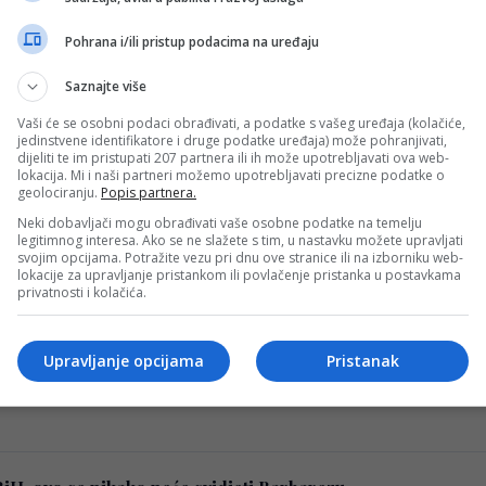
Pohrana i/ili pristup podacima na uređaju
: Travnjak uništen pred početak sezone?
Saznajte više
a održao tri uzastopna rasprodana koncerta na stadionu Ko
Vaši će se osobni podaci obrađivati, a podatke s vašeg uređaja (kolačiće,
jedinstvene identifikatore i druge podatke uređaja) može pohranjivati,
i 1946
dijeliti te im pristupati 207 partnera ili ih može upotrebljavati ova web-
lokacija. Mi i naši partneri možemo upotrebljavati precizne podatke o
geolociranju.
Popis partnera.
areza na vrlo osjetljivoj poziciji u reprezentaciji BiH
Neki dobavljači mogu obrađivati vaše osobne podatke na temelju
legitimnog interesa. Ako se ne slažete s tim, u nastavku možete upravljati
ojne promjene u karijerama reprezentativaca Bosne i Hercegov
svojim opcijama. Potražite vezu pri dnu ove stranice ili na izborniku web-
lokacije za upravljanje pristankom ili povlačenje pristanka u postavkama
privatnosti i kolačića.
o navijače, veliko pojačanje za Zmajeve
Upravljanje opcijama
Pristanak
ro dobiti veliko pojačanje u posljednjoj liniji, a sve ukazu