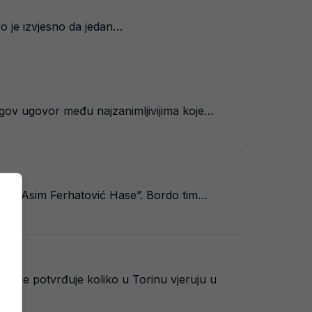
o je izvjesno da jedan…
jegov ugovor među najzanimljivijima koje…
onu “Asim Ferhatović Hase”. Bordo tim…
ttoJuve potvrđuje koliko u Torinu vjeruju u