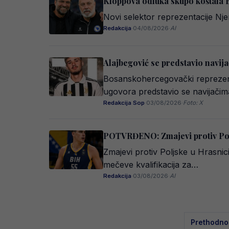
Kloppova odluka skupo koštala B
Novi selektor reprezentacije Nj
Redakcija
·
04/08/2026
·
AI
Alajbegović se predstavio navija
Bosanskohercegovački reprezent
ugovora predstavio se navijači
Redakcija Sop
·
03/08/2026
·
Foto: X
POTVRĐENO: Zmajevi protiv Poljs
Zmajevi protiv Poljske u Hrasni
mečeve kvalifikacija za…
Redakcija
·
03/08/2026
·
AI
Posts
Prethodno