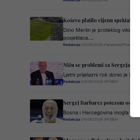
Redakcija
·
04/08/2026
·
AI
Koševo platilo cijenu spektakla
Dino Merlin je proteklog vikend
posjetilaca….
Redakcija
·
04/08/2026
·
Facebook/Prva ljubav
Nižu se problemi za Sergeja Barb
Ljetni prijelazni rok donio je br
Redakcija
·
04/08/2026
·
NFSBiH
Sergej Barbarez potezom oduševi
Bosna i Hercegovina mogla bi usko
Redakcija
·
04/08/2026
·
NFSBiH