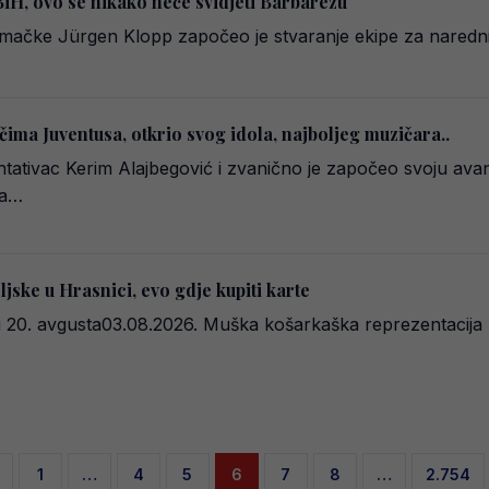
iH, ovo se nikako neće svidjeti Barbarezu
emačke Jürgen Klopp započeo je stvaranje ekipe za naredni 
čima Juventusa, otkrio svog idola, najboljeg muzičara..
ativac Kerim Alajbegović i zvanično je započeo svoju ava
ma…
ke u Hrasnici, evo gdje kupiti karte
ci 20. avgusta03.08.2026. Muška košarkaška reprezentacija
1
…
4
5
6
7
8
…
2.754