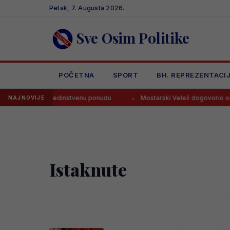
Skip
Petak, 7. Augusta 2026.
to
content
Sve Osim Politike
POČETNA
SPORT
BH. REPREZENTACI
ale i iskoristi jedinstvenu ponudu
Mostarski Velež dogovorio ogro
NAJNOVIJE
Istaknute