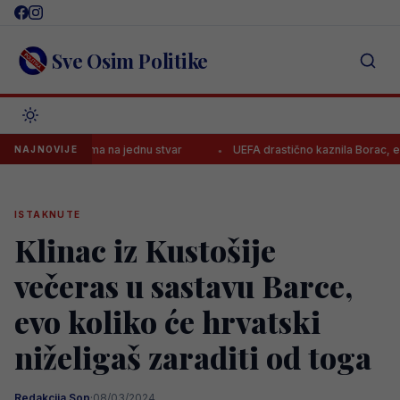
Skip
to
content
Sve Osim Politike
io Kerima na jednu stvar
UEFA drastično kaznila Borac, evo koliko 
NAJNOVIJE
ISTAKNUTE
Klinac iz Kustošije
večeras u sastavu Barce,
evo koliko će hrvatski
niželigaš zaraditi od toga
Redakcija Sop
·
08/03/2024