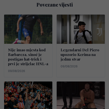
Povezane vijesti
Nije imao mjesta kod
Legendarni Del Piero
Barbareza, sinoć je
upozorio Kerima na
postigao hat-trick i
jednu stvar
prvi je strijelac HNL-a
09/08/2026
09/08/2026