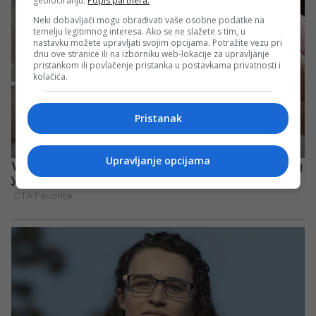
geolociranju.
Popis partnera.
Neki dobavljači mogu obrađivati vaše osobne podatke na
temelju legitimnog interesa. Ako se ne slažete s tim, u
nastavku možete upravljati svojim opcijama. Potražite vezu pri
dnu ove stranice ili na izborniku web-lokacije za upravljanje
pristankom ili povlačenje pristanka u postavkama privatnosti i
kolačića.
Pristanak
Upravljanje opcijama