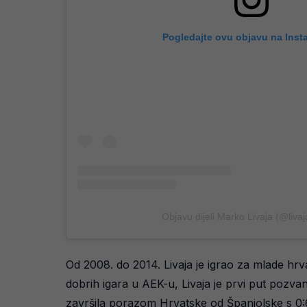
Pogledajte ovu objavu na Inst
Objavu dijeli Marko Livaja (@liva
Od 2008. do 2014. Livaja je igrao za mlade hrv
dobrih igara u AEK-u, Livaja je prvi put pozv
završila porazom Hrvatske od Španjolske s 0: