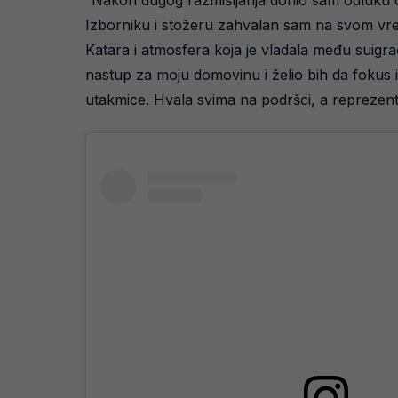
”Nakon dugog razmišljanja donio sam odluku o
Izborniku i stožeru zahvalan sam na svom vre
Katara i atmosfera koja je vladala među suigrač
nastup za moju domovinu i želio bih da fokus i
utakmice. Hvala svima na podršci, a reprezentac