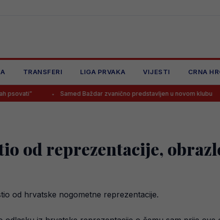
JA
TRANSFERI
LIGA PRVAKA
VIJESTI
CRNA HR
Samed Baždar zvanično predstavljen u novom klubu
Spallet
io od reprezentacije, obrazl
tio od hrvatske nogometne reprezentacije.