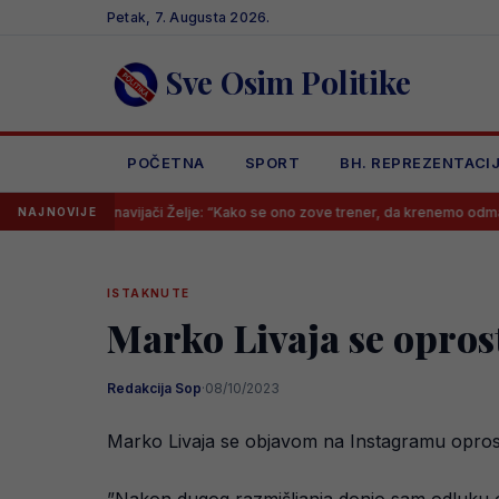
Skip
Petak, 7. Augusta 2026.
to
content
Sve Osim Politike
POČETNA
SPORT
BH. REPREZENTACI
ci, navijači Želje: “Kako se ono zove trener, da krenemo odmah psovati”
NAJNOVIJE
ISTAKNUTE
Marko Livaja se oprost
Redakcija Sop
·
08/10/2023
Marko Livaja se objavom na Instagramu opros