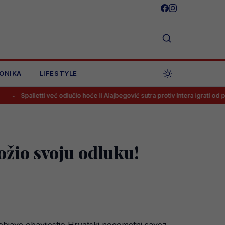
ONIKA
LIFESTYLE
ti već odlučio hoće li Alajbegović sutra protiv Intera igrati od prve minute
ožio svoju odluku!