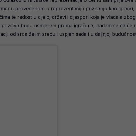
 odlasku iz hrvatske reprezentacije o čemu sam prije ove o
menu provedenom u reprezentaciji i priznanju kao igraču, a
ima te radost u cijeloj državi i dijaspori koja je vladala z
 pozitiva budu usmjereni prema igračima, nadam se da će u m
iji od srca želim sreću i uspjeh sada i u daljnjoj budućnosti