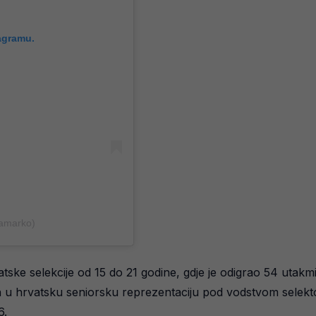
agramu.
jamarko)
atske selekcije od 15 do 21 godine, gdje je odigrao 54 utak
an u hrvatsku seniorsku reprezentaciju pod vodstvom selekto
6.