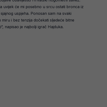
bjave obavijestio Hrvatski nogometni savez.
 uvijek će mi posebno u srcu ostati bronca iz
bog sjajnog uspjeha. Ponosan sam na svaki
iru i bez tenzija dočekati sljedeće bitne
”, napisao je najbolji igrač Hajduka.