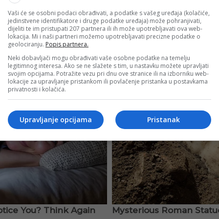
Vaši će se osobni podaci obrađivati, a podatke s vašeg uređaja (kolačiće,
jedinstvene identifikatore i druge podatke uređaja) može pohranjivati,
dijeliti te im pristupati 207 partnera ili ih može upotrebljavati ova web-
lokacija. Mi i naši partneri možemo upotrebljavati precizne podatke o
geolociranju.
Popis partnera.
Neki dobavljači mogu obrađivati vaše osobne podatke na temelju
legitimnog interesa. Ako se ne slažete s tim, u nastavku možete upravljati
svojim opcijama. Potražite vezu pri dnu ove stranice ili na izborniku web-
lokacije za upravljanje pristankom ili povlačenje pristanka u postavkama
privatnosti i kolačića.
Upravljanje opcijama
Pristanak