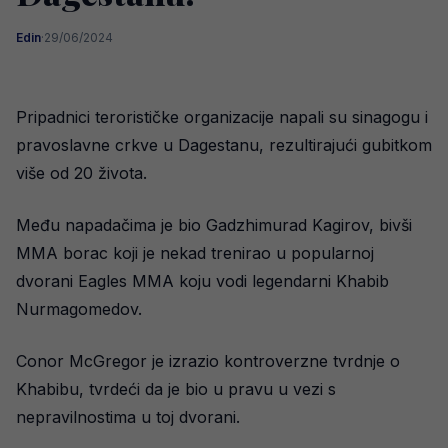
Edin
·
29/06/2024
Pripadnici terorističke organizacije napali su sinagogu i
pravoslavne crkve u Dagestanu, rezultirajući gubitkom
više od 20 života.
Među napadačima je bio Gadzhimurad Kagirov, bivši
MMA borac koji je nekad trenirao u popularnoj
dvorani Eagles MMA koju vodi legendarni Khabib
Nurmagomedov.
Conor McGregor je izrazio kontroverzne tvrdnje o
Khabibu, tvrdeći da je bio u pravu u vezi s
nepravilnostima u toj dvorani.