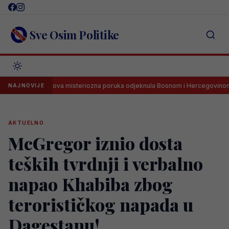
Skip
to
content
Sve Osim Politike
arbarezova misteriozna poruka odjeknula Bosnom i Hercegovinom
NAJNOVIJE
AKTUELNO
McGregor iznio dosta
teških tvrdnji i verbalno
napao Khabiba zbog
terorističkog napada u
Dagestanu!