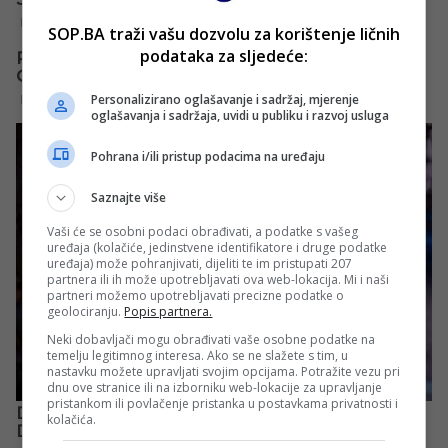
SOP.BA traži vašu dozvolu za korištenje ličnih
podataka za sljedeće:
Personalizirano oglašavanje i sadržaj, mjerenje
oglašavanja i sadržaja, uvidi u publiku i razvoj usluga
Pohrana i/ili pristup podacima na uređaju
Saznajte više
Vaši će se osobni podaci obrađivati, a podatke s vašeg
uređaja (kolačiće, jedinstvene identifikatore i druge podatke
uređaja) može pohranjivati, dijeliti te im pristupati 207
partnera ili ih može upotrebljavati ova web-lokacija. Mi i naši
partneri možemo upotrebljavati precizne podatke o
geolociranju.
Popis partnera.
Neki dobavljači mogu obrađivati vaše osobne podatke na
temelju legitimnog interesa. Ako se ne slažete s tim, u
nastavku možete upravljati svojim opcijama. Potražite vezu pri
dnu ove stranice ili na izborniku web-lokacije za upravljanje
pristankom ili povlačenje pristanka u postavkama privatnosti i
kolačića.