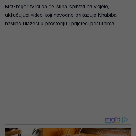
McGregor tvrdi da će istina isplivati na vidjelo,
uključujući video koji navodno prikazuje Khabiba
nasilno ulazeći u prostoriju i prijeteći prisutnima.