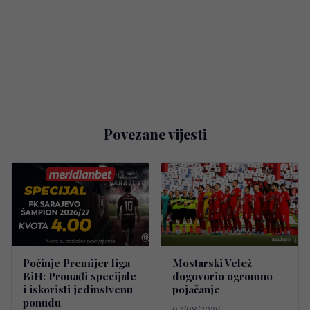
Povezane vijesti
Počinje Premijer liga
Mostarski Velež
BiH: Pronađi specijale
dogovorio ogromno
i iskoristi jedinstvenu
pojačanje
ponudu
07/08/2026