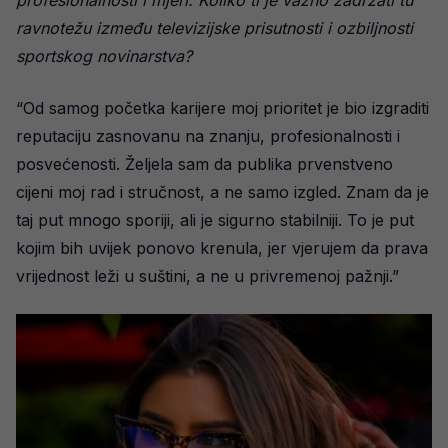
profesionalnosti i mjeri. Koliko ti je važno zadržati tu
ravnotežu između televizijske prisutnosti i ozbiljnosti
sportskog novinarstva?
“Od samog početka karijere moj prioritet je bio izgraditi
reputaciju zasnovanu na znanju, profesionalnosti i
posvećenosti. Željela sam da publika prvenstveno
cijeni moj rad i stručnost, a ne samo izgled. Znam da je
taj put mnogo sporiji, ali je sigurno stabilniji. To je put
kojim bih uvijek ponovo krenula, jer vjerujem da prava
vrijednost leži u suštini, a ne u privremenoj pažnji.”