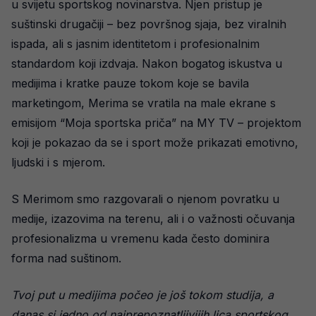
u svijetu sportskog novinarstva. Njen pristup je
suštinski drugačiji – bez površnog sjaja, bez viralnih
ispada, ali s jasnim identitetom i profesionalnim
standardom koji izdvaja. Nakon bogatog iskustva u
medijima i kratke pauze tokom koje se bavila
marketingom, Merima se vratila na male ekrane s
emisijom “Moja sportska priča” na MY TV – projektom
koji je pokazao da se i sport može prikazati emotivno,
ljudski i s mjerom.
S Merimom smo razgovarali o njenom povratku u
medije, izazovima na terenu, ali i o važnosti očuvanja
profesionalizma u vremenu kada često dominira
forma nad suštinom.
Tvoj put u medijima počeo je još tokom studija, a
danas si jedno od najprepoznatljivijih lica sportskog