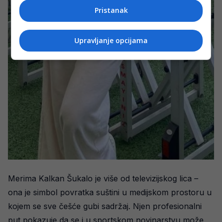
Pristanak
Upravljanje opcijama
Merima Kalkan Šukalo je više od televizijskog lica –
ona je simbol povratka suštini u medijskom prostoru u
kojem se sve češće gubi sadržaj. Njen profesionalni
put pokazuje da se i u sportskom novinarstvu može