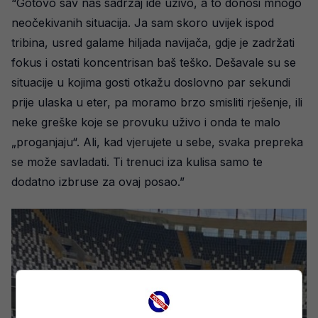
“Gotovo sav naš sadržaj ide uživo, a to donosi mnogo
neočekivanih situacija. Ja sam skoro uvijek ispod
tribina, usred galame hiljada navijača, gdje je zadržati
fokus i ostati koncentrisan baš teško. Dešavale su se
situacije u kojima gosti otkažu doslovno par sekundi
prije ulaska u eter, pa moramo brzo smisliti rješenje, ili
neke greške koje se provuku uživo i onda te malo
„proganjaju“. Ali, kad vjerujete u sebe, svaka prepreka
se može savladati. Ti trenuci iza kulisa samo te
dodatno izbruse za ovaj posao.”