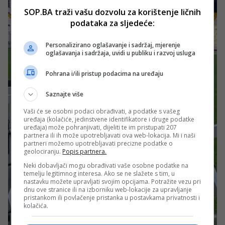
SOP.BA traži vašu dozvolu za korištenje ličnih
podataka za sljedeće:
Personalizirano oglašavanje i sadržaj, mjerenje
oglašavanja i sadržaja, uvidi u publiku i razvoj usluga
Pohrana i/ili pristup podacima na uređaju
Saznajte više
Vaši će se osobni podaci obrađivati, a podatke s vašeg
uređaja (kolačiće, jedinstvene identifikatore i druge podatke
uređaja) može pohranjivati, dijeliti te im pristupati 207
partnera ili ih može upotrebljavati ova web-lokacija. Mi i naši
partneri možemo upotrebljavati precizne podatke o
geolociranju.
Popis partnera.
Neki dobavljači mogu obrađivati vaše osobne podatke na
temelju legitimnog interesa. Ako se ne slažete s tim, u
nastavku možete upravljati svojim opcijama. Potražite vezu pri
dnu ove stranice ili na izborniku web-lokacije za upravljanje
pristankom ili povlačenje pristanka u postavkama privatnosti i
kolačića.