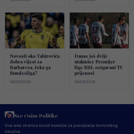
Novosti oko Tahirovića
Danas još dvije
dobra vijest za
utakmice Premijer
Barbareza, čeka ga
lige BiH, osigurani TV
Bundesliga?
prijenosi
08/08/2026
08/08/2026
Sve Osim Politike
PRAVILA PRIVATNOSTI
MARKETING
USLOVI KORIŠTENJA
Ova web stranica koristi kolačiće za poboljšanje korisničkog
IMPRESSUM
KONTAKT
iskustva.