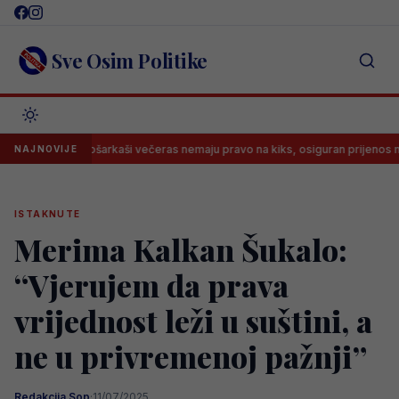
Skip
to
content
Sve Osim Politike
arkaši večeras nemaju pravo na kiks, osiguran prijenos meča!
Novo
NAJNOVIJE
ISTAKNUTE
Merima Kalkan Šukalo:
“Vjerujem da prava
vrijednost leži u suštini, a
ne u privremenoj pažnji”
Redakcija Sop
·
11/07/2025