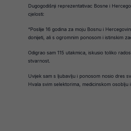
Dugogodišnji reprezentativac Bosne i Hercego
cjelosti:
“Poslije 16 godina za moju Bosnu i Hercegovi
donijeti, ali s ogromnim ponosom i istinskim z
Odigrao sam 115 utakmica, iskusio toliko radost
stvarnost.
Uvijek sam s ljubavlju i ponosom nosio dres svo
Hvala svim selektorima, medicinskom osoblju 