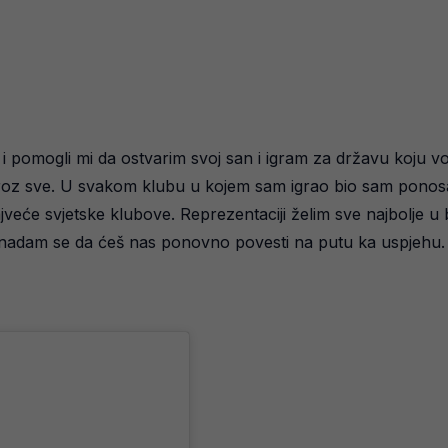
i pomogli mi da ostvarim svoj san i igram za državu koju vol
a kroz sve. U svakom klubu u kojem sam igrao bio sam ponosan
ajveće svjetske klubove. Reprezentaciji želim sve najbolje u 
na, nadam se da ćeš nas ponovno povesti na putu ka uspjehu.