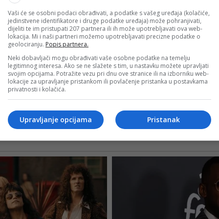
Vaši će se osobni podaci obrađivati, a podatke s vašeg uređaja (kolačiće,
jedinstvene identifikatore i druge podatke uređaja) može pohranjivati,
dijeliti te im pristupati 207 partnera ili ih može upotrebljavati ova web-
lokacija. Mi i naši partneri možemo upotrebljavati precizne podatke o
geolociranju.
Popis partnera.
Neki dobavljači mogu obrađivati vaše osobne podatke na temelju
legitimnog interesa. Ako se ne slažete s tim, u nastavku možete upravljati
svojim opcijama. Potražite vezu pri dnu ove stranice ili na izborniku web-
lokacije za upravljanje pristankom ili povlačenje pristanka u postavkama
privatnosti i kolačića.
Upravljanje opcijama
Pristanak