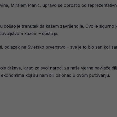
vine, Miralem Pjanić, upravo se oprostio od reprezentativ
nu došao je trenutak da kažem završeno je. Ovo je sigurno 
adovoljstvom kažem – dosta je.
i, odlazak na Svjetsko prvenstvo – sve je to bio san koji sam
je države, igrao za svoj narod, za naše vjerne navijače dilj
i ekonomima koji su nam bili oslonac u ovom putovanju.