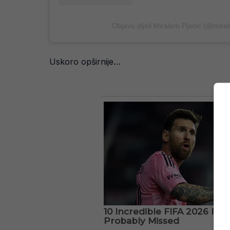
Objavu dijeli Miralem Pjanić (@mira
Uskoro opširnije…