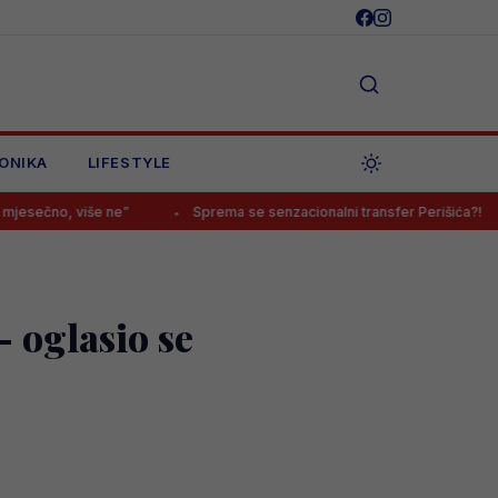
ONIKA
LIFESTYLE
še ne”
Sprema se senzacionalni transfer Perišića?!
Saraje
 oglasio se