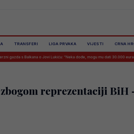
JA
TRANSFERI
LIGA PRVAKA
VIJESTI
CRNA HR
 Balkana o Jovi Lukiću: “Neka dođe, mogu mu dati 30.000 eura mjesečno, vi
zbogom reprezentaciji BiH –