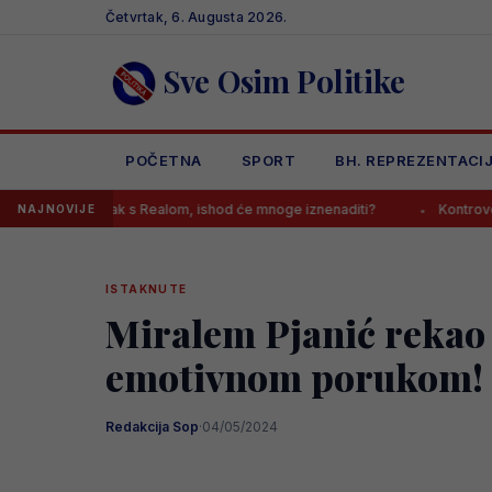
Skip
Četvrtak, 6. Augusta 2026.
to
content
Sve Osim Politike
POČETNA
SPORT
BH. REPREZENTACI
astanak s Realom, ishod će mnoge iznenaditi?
Kontroverzni gazda s
NAJNOVIJE
ISTAKNUTE
Miralem Pjanić rekao 
emotivnom porukom!
Redakcija Sop
·
04/05/2024