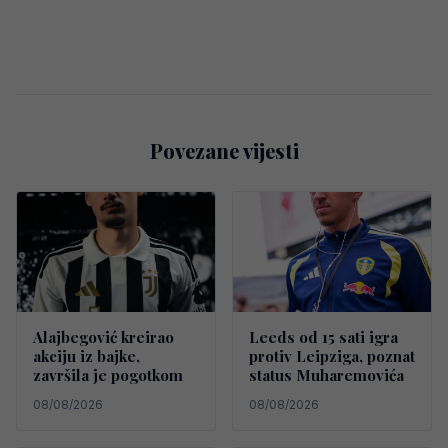
Povezane vijesti
Alajbegović kreirao
Leeds od 15 sati igra
akciju iz bajke,
protiv Leipziga, poznat
završila je pogotkom
status Muharemovića
08/08/2026
08/08/2026