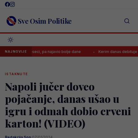
Skip
to
content
Sve Osim Politike
edam mjeseci, pa najavio bolje dane
Kerim danas debituje za Juven
NAJNOVIJE
ISTAKNUTE
Napoli jučer doveo
pojačanje, danas ušao u
igru i odmah dobio crveni
karton! (VIDEO)
Redakcija Sop
·
07/01/2024