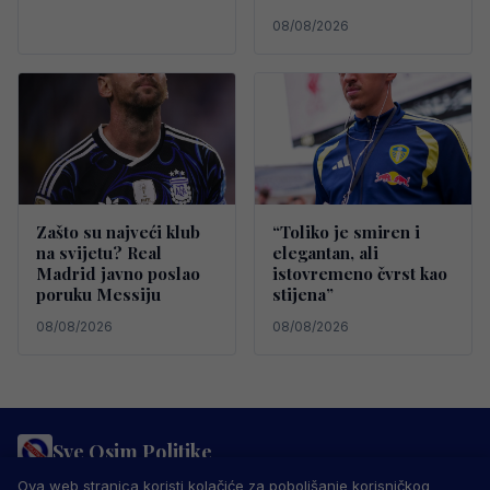
08/08/2026
Zašto su najveći klub
“Toliko je smiren i
na svijetu? Real
elegantan, ali
Madrid javno poslao
istovremeno čvrst kao
poruku Messiju
stijena”
08/08/2026
08/08/2026
Sve Osim Politike
PRAVILA PRIVATNOSTI
MARKETING
USLOVI KORIŠTENJA
Ova web stranica koristi kolačiće za poboljšanje korisničkog