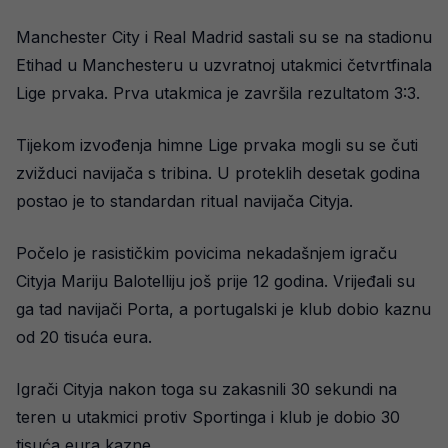
Manchester City i Real Madrid sastali su se na stadionu
Etihad u Manchesteru u uzvratnoj utakmici četvrtfinala
Lige prvaka. Prva utakmica je završila rezultatom 3:3.
Tijekom izvođenja himne Lige prvaka mogli su se čuti
zvižduci navijača s tribina. U proteklih desetak godina
postao je to standardan ritual navijača Cityja.
Počelo je rasističkim povicima nekadašnjem igraču
Cityja Mariju Balotelliju još prije 12 godina. Vrijeđali su
ga tad navijači Porta, a portugalski je klub dobio kaznu
od 20 tisuća eura.
Igrači Cityja nakon toga su zakasnili 30 sekundi na
teren u utakmici protiv Sportinga i klub je dobio 30
tisuća eura kazne.