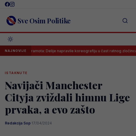
Skip
to
content
Sve Osim Politike
iđena sramota: Delije napravile koreografiju u čast ratnog zločinca na meč
NAJNOVIJE
ISTAKNUTE
Navijači Manchester
Cityja zviždali himnu Lige
prvaka, a evo zašto
Redakcija Sop
·
17/04/2024