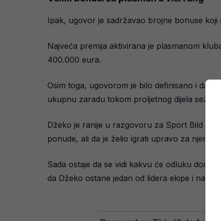
Ipak, ugovor je sadržavao brojne bonuse koji
Najveća premija aktivirana je plasmanom klub
400.000 eura.
Osim toga, ugovorom je bilo definisano i da n
ukupnu zaradu tokom proljetnog dijela sezone
Džeko je ranije u razgovoru za Sport Bild istak
ponude, ali da je želio igrati upravo za njemačk
Sada ostaje da se vidi kakvu će odluku donijeti 
da Džeko ostane jedan od lidera ekipe i nared