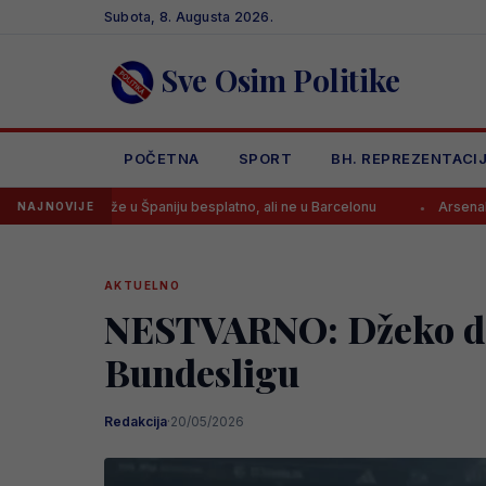
Skip
Subota, 8. Augusta 2026.
to
content
Sve Osim Politike
POČETNA
SPORT
BH. REPREZENTACI
že u Španiju besplatno, ali ne u Barcelonu
Arsenal dovodi zvijezdu S
NAJNOVIJE
AKTUELNO
NESTVARNO: Džeko dob
Bundesligu
Redakcija
·
20/05/2026