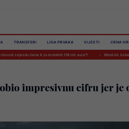
JA
TRANSFERI
LIGA PRVAKA
VIJESTI
CRNA HR
erie A za brutalnih 138 mil. eura?!
Mladi bh. košarkaši večeras nem
io impresivnu cifru jer je 