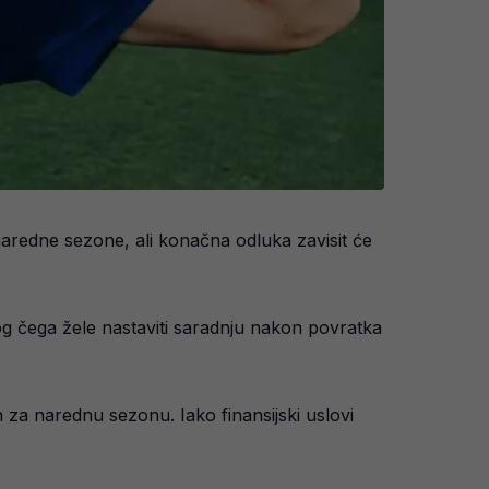
aredne sezone, ali konačna odluka zavisit će
g čega žele nastaviti saradnju nakon povratka
 za narednu sezonu. Iako finansijski uslovi