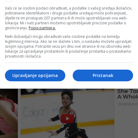
Vaši će se osobni podaci obrađivati, a podatke s vašeg uređaja (kolačiće,
jedinstvene identifikatore i druge podatke uređaja) može pohranjivati,
dijeliti te im pristupati 207 partnera ili ih može upotrebljavati ova web-
lokacija. Mi i naši partneri možemo upotrebljavati precizne podatke o
geolociranju.
Popis partnera.
Neki dobavljači mogu obrađivati vaše osobne podatke na temelju
legitimnog interesa. Ako se ne slažete s tim, u nastavku možete upravljati
svojim opcijama. Potražite vezu pri dnu ove stranice ili na izborniku web-
lokacije za upravljanje pristankom ili povlačenje pristanka u postavkama
privatnosti i kolačića.
Upravljanje opcijama
Pristanak