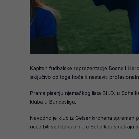
Kapiten fudbalske reprezentacije Bosne i Herc
isključivo od toga hoće li nastaviti profesionaln
Prema pisanju njemačkog lista BILD, u Schalk
kluba u Bundesligu.
Navodno je klub iz Gelsenkirchena spreman pon
neće biti spektakularni, u Schalkeu smatraju d