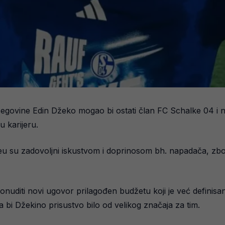
egovine Edin Džeko mogao bi ostati član FC Schalke 04 i n
u karijeru.
eu su zadovoljni iskustvom i doprinosom bh. napadača, zbo
uditi novi ugovor prilagođen budžetu koji je već definisan
a bi Džekino prisustvo bilo od velikog značaja za tim.