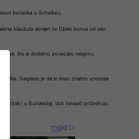
tokom boravka u Schalkeu.
sebna klauzula donijet će Džeki bonus od oko
halkea, što je dodatno povećalo njegovu
Schalke. Naglasio je da je imao znatno unosnije
adržati i u Bundesligi, dok navijači priželjkuju