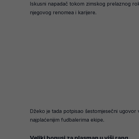
Iskusni napadač tokom zimskog prelaznog roka
njegovog renomea i karijere.
Džeko je tada potpisao šestomjesečni ugovor v
najplaćenijim fudbalerima ekipe.
Veliki bonusi za plasman u viši rang