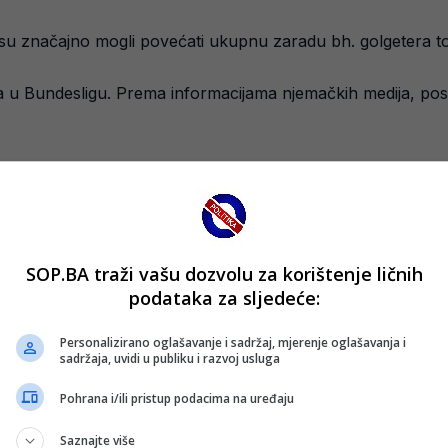
 su značajno mogli povećati ukupnu zaradu bh. golgetera 
a u Bundesligu. Prema informacijama njemačkih medija, po
apadač dobija dodatnih 3.000 eura za svaki osvojeni bod Sc
.
ao da finansije nisu bile ključni razlog njegovog dolaska u 
SOP.BA traži vašu dozvolu za korištenje ličnih
i klub.
podataka za sljedeće:
iskusni bh. reprezentativac. U Schalkeu ne kriju da ga žele z
Personalizirano oglašavanje i sadržaj, mjerenje oglašavanja i
sadržaja, uvidi u publiku i razvoj usluga
ne sezone.
Pohrana i/ili pristup podacima na uređaju
Saznajte više