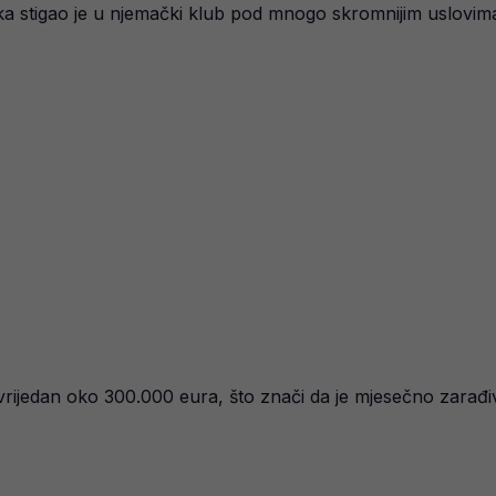
 stigao je u njemački klub pod mnogo skromnijim uslovima
rijedan oko 300.000 eura, što znači da je mjesečno zarađi