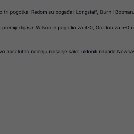
o tri pogotka. Redom su pogađali Longstaff, Burn i Botman.
remijerligaša. Wilson je pogodio za 4-0, Gordon za 5-0 u 
o apsolutno nemaju riješenje kako ukloniti napade Newcast