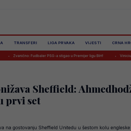
JA
TRANSFERI
LIGA PRVAKA
VIJESTI
CRNA HR
anično: Fudbaler PSG-a stigao u Premijer ligu BiH!
Vinicius završi
nižava Sheffield: Ahmedhodž
u prvi set
ova na gostovanju Sheffield Unitedu u šestom kolu engleske 