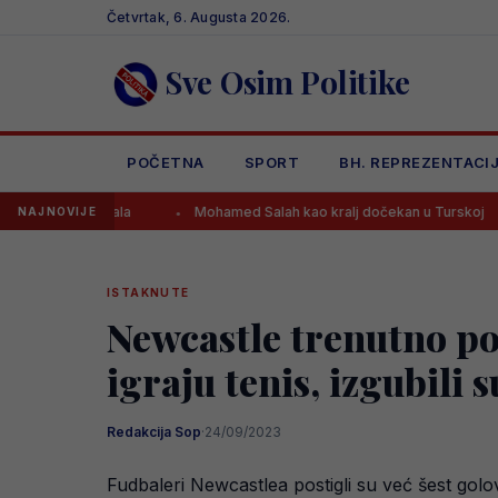
Skip
Četvrtak, 6. Augusta 2026.
to
content
Sve Osim Politike
POČETNA
SPORT
BH. REPREZENTACI
n Mundijala
Mohamed Salah kao kralj dočekan u Turskoj
Zv
NAJNOVIJE
ISTAKNUTE
Newcastle trenutno po
igraju tenis, izgubili s
Redakcija Sop
·
24/09/2023
Fudbaleri Newcastlea postigli su već šest gol