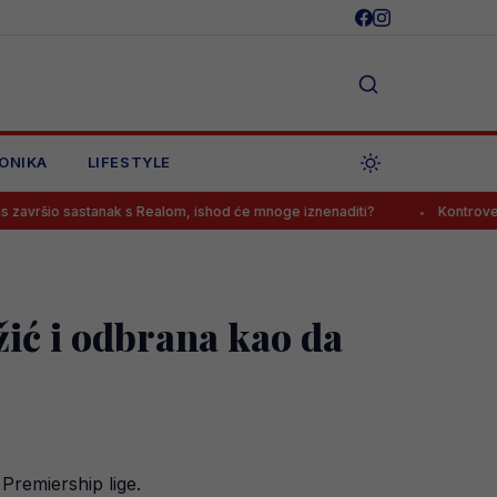
ONIKA
LIFESTYLE
o sastanak s Realom, ishod će mnoge iznenaditi?
Kontroverzni gazda
ić i odbrana kao da
Premiership lige.