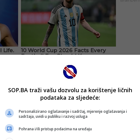
SOP.BA traži vašu dozvolu za korištenje ličnih
podataka za sljedeće:
Personalizirano oglašavanje i sadržaj, mjerenje oglašavanja i
sadržaja, uvidi u publiku i razvoj usluga
Pohrana i/ili pristup podacima na uređaju