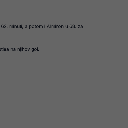
62. minuti, a potom i Almiron u 68. za
lea na njihov gol.