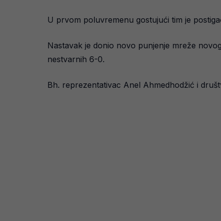
U prvom poluvremenu gostujući tim je postiga
Nastavak je donio novo punjenje mreže novog p
nestvarnih 6-0.
Bh. reprezentativac Anel Ahmedhodžić i društv