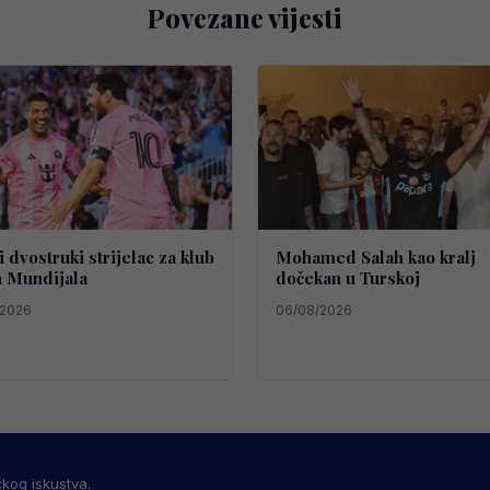
Povezane vijesti
 dvostruki strijelac za klub
Mohamed Salah kao kralj
 Mundijala
dočekan u Turskoj
/2026
06/08/2026
OSTI
MARKETING
USLOVI KORIŠTENJA
IMPRESSUM
KONTAKT
©
čkog iskustva.