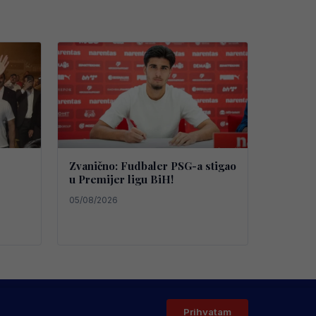
Zvanično: Fudbaler PSG-a stigao
u Premijer ligu BiH!
05/08/2026
 2026 Sve Osim Politike. Sva prava zadržana.
Prihvatam