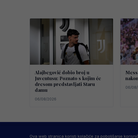
Alajbegović dobio broj u
Messi
Juventusu: Poznato s kojim će
nakon
dresom predstavljati Staru
06/08
damu
06/08/2026
Sve Osim Politike
PRAVILA PRIVATN
Ova web stranica koristi kolačiće za poboljšanje korisni