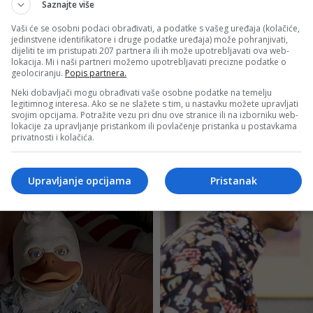
Saznajte više
Vaši će se osobni podaci obrađivati, a podatke s vašeg uređaja (kolačiće,
jedinstvene identifikatore i druge podatke uređaja) može pohranjivati,
dijeliti te im pristupati 207 partnera ili ih može upotrebljavati ova web-
lokacija. Mi i naši partneri možemo upotrebljavati precizne podatke o
geolociranju.
Popis partnera.
Neki dobavljači mogu obrađivati vaše osobne podatke na temelju
legitimnog interesa. Ako se ne slažete s tim, u nastavku možete upravljati
svojim opcijama. Potražite vezu pri dnu ove stranice ili na izborniku web-
lokacije za upravljanje pristankom ili povlačenje pristanka u postavkama
privatnosti i kolačića.
Upravljanje opcijama
Pristanak