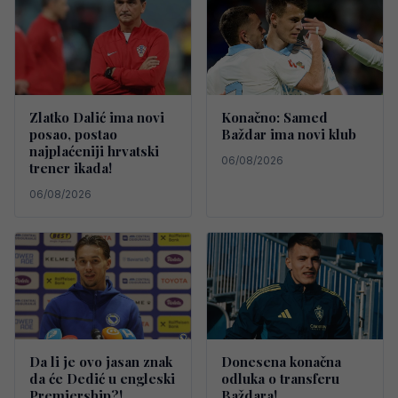
Zlatko Dalić ima novi
Konačno: Samed
posao, postao
Baždar ima novi klub
najplaćeniji hrvatski
06/08/2026
trener ikada!
06/08/2026
Da li je ovo jasan znak
Donesena konačna
da će Dedić u engleski
odluka o transferu
Premiership?!
Baždara!