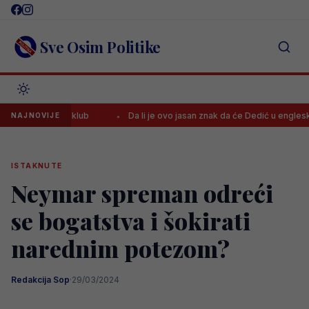
Skip
to
content
Sve Osim Politike
r ima novi klub
Da li je ovo jasan znak da će Dedić u engleski Pre
NAJNOVIJE
ISTAKNUTE
Neymar spreman odreći
se bogatstva i šokirati
narednim potezom?
Redakcija Sop
·
29/03/2024