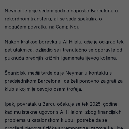
Neymar je prije sedam godina napustio Barcelonu u
rekordnom transferu, ali se sada špekulira o
mogućem povratku na Camp Nou.
Nakon kratkog boravka u Al Hilalu, gdje je odigrao tek
pet utakmica, ozlijedio se i trenutačno se oporavlja od
puknuća prednjih križnih ligamenata lijevog koljena.
Španjolski mediji tvrde da je Neymar u kontaktu s
predsjednikom Barcelone i da želi ponovno zaigrati za
klub s kojim je osvojio osam trofeja.
Ipak, povratak u Barcu očekuje se tek 2025. godine,
kad mu istekne ugovor s Al Hilalom, zbog financijskih
problema u katalonskom klubu i potrebe da se
procijeni njegova fizička spremnost za izazove La Lige