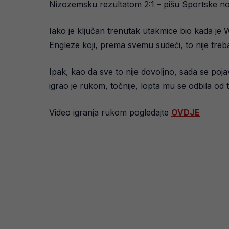
Nizozemsku rezultatom 2:1 – pišu Sportske no
Iako je ključan trenutak utakmice bio kada je W
Engleze koji, prema svemu sudeći, to nije treba
Ipak, kao da sve to nije dovoljno, sada se po
igrao je rukom, točnije, lopta mu se odbila od 
Video igranja rukom pogledajte
OVDJE