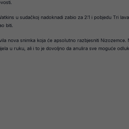
vosti.
atkins u sudačkoj nadoknadi zabio za 2:1 i pobjedu Tri lava,
o biti.
javila nova snimka koja će apsolutno razbjesniti Nizozemce
tijela u ruku, ali i to je dovoljno da anulira sve moguće odl