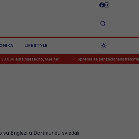
ONIKA
LIFESTYLE
jesečno, više ne”
Sprema se senzacionalni transfer Perišića?!
o su Englezi u Dortmundu svladali