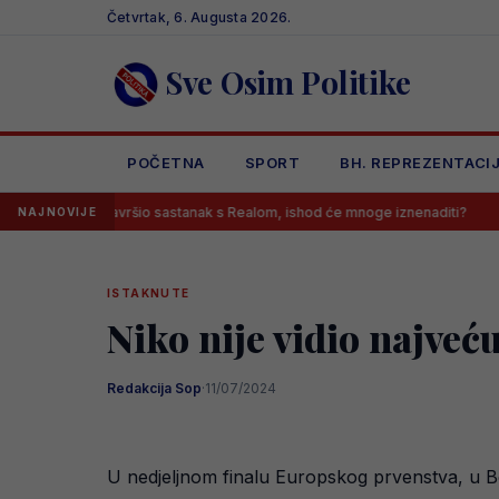
Skip
Četvrtak, 6. Augusta 2026.
to
content
Sve Osim Politike
POČETNA
SPORT
BH. REPREZENTACI
s završio sastanak s Realom, ishod će mnoge iznenaditi?
Kontrover
NAJNOVIJE
ISTAKNUTE
Niko nije vidio najveć
Redakcija Sop
·
11/07/2024
U nedjeljnom finalu Europskog prvenstva, u Be