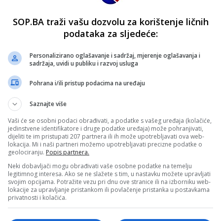
SOP.BA traži vašu dozvolu za korištenje ličnih
podataka za sljedeće:
Personalizirano oglašavanje i sadržaj, mjerenje oglašavanja i
sadržaja, uvidi u publiku i razvoj usluga
Pohrana i/ili pristup podacima na uređaju
Saznajte više
Vaši će se osobni podaci obrađivati, a podatke s vašeg uređaja (kolačiće,
jedinstvene identifikatore i druge podatke uređaja) može pohranjivati,
dijeliti te im pristupati 207 partnera ili ih može upotrebljavati ova web-
lokacija. Mi i naši partneri možemo upotrebljavati precizne podatke o
geolociranju.
Popis partnera.
Neki dobavljači mogu obrađivati vaše osobne podatke na temelju
legitimnog interesa. Ako se ne slažete s tim, u nastavku možete upravljati
svojim opcijama. Potražite vezu pri dnu ove stranice ili na izborniku web-
lokacije za upravljanje pristankom ili povlačenje pristanka u postavkama
privatnosti i kolačića.