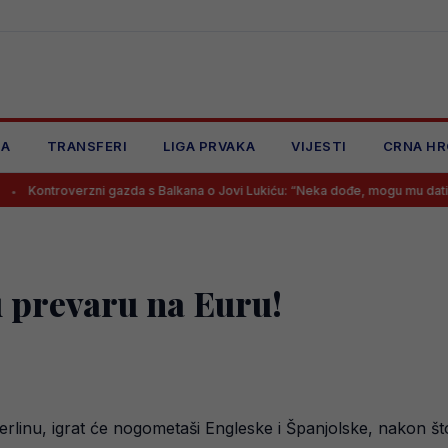
JA
TRANSFERI
LIGA PRVAKA
VIJESTI
CRNA HR
zni gazda s Balkana o Jovi Lukiću: “Neka dođe, mogu mu dati 30.000 eura m
u prevaru na Euru!
rlinu, igrat će nogometaši Engleske i Španjolske, nakon št