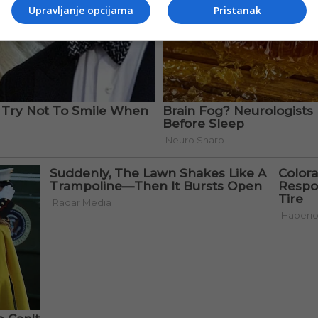
Upravljanje opcijama
Pristanak