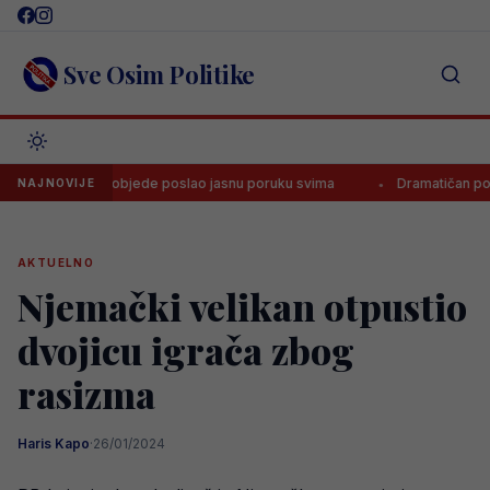
Skip
to
content
Sve Osim Politike
a nakon pobjede poslao jasnu poruku svima
Dramatičan početak nov
NAJNOVIJE
AKTUELNO
Njemački velikan otpustio
dvojicu igrača zbog
rasizma
Haris Kapo
·
26/01/2024