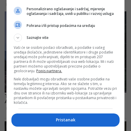
Personalizirano oglašavanje i sadržaj, mjerenje
oglašavanja i sadržaja, uvidi u publiku i razvoj usluga
Pohrana i/ili pristup podacima na uređaju
Saznajte više
Vaši će se osobni podaci obrađivati, a podatke s vašeg
uređaja (kolačiće, jedinstvene identifikatore i druge podatke
uređaja) može pohranjivati, dijeliti te im pristupati 207
partnera ili ih može upotrebljavati ova web-lokacija. Mi i naši
partneri možemo upotrebljavati precizne podatke o
geolociranju.
Popis partnera.
Neki dobavljači mogu obrađivati vaše osobne podatke na
temelju legitimnog interesa. Ako se ne slažete s tim, u
nastavku možete upravljati svojim opcijama. Potražite vezu pri
dnu ove stranice ili na izborniku web-lokacije za upravljanje
pristankom ili povlačenje pristanka u postavkama privatnosti i
kolačića.
Pristanak