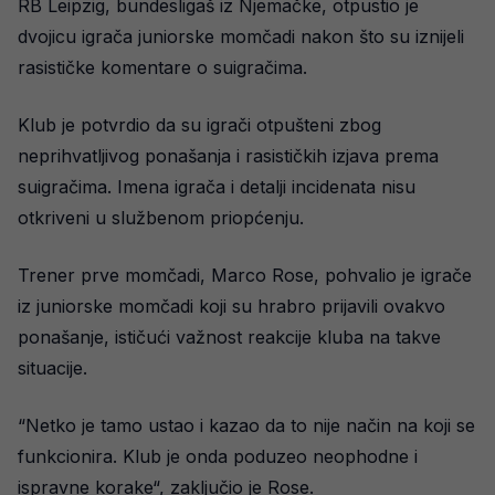
RB Leipzig, bundesligaš iz Njemačke, otpustio je
dvojicu igrača juniorske momčadi nakon što su iznijeli
rasističke komentare o suigračima.
Klub je potvrdio da su igrači otpušteni zbog
neprihvatljivog ponašanja i rasističkih izjava prema
suigračima. Imena igrača i detalji incidenata nisu
otkriveni u službenom priopćenju.
Trener prve momčadi, Marco Rose, pohvalio je igrače
iz juniorske momčadi koji su hrabro prijavili ovakvo
ponašanje, ističući važnost reakcije kluba na takve
situacije.
“Netko je tamo ustao i kazao da to nije način na koji se
funkcionira. Klub je onda poduzeo neophodne i
ispravne korake“, zaključio je Rose.