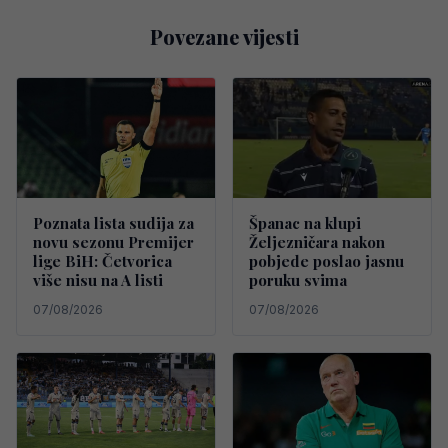
Povezane vijesti
Poznata lista sudija za
Španac na klupi
novu sezonu Premijer
Željezničara nakon
lige BiH: Četvorica
pobjede poslao jasnu
više nisu na A listi
poruku svima
07/08/2026
07/08/2026