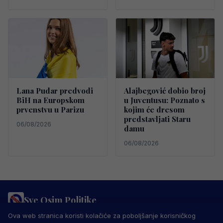
Lana Pudar predvodi
Alajbegović dobio broj
BiH na Europskom
u Juventusu: Poznato s
prvenstvu u Parizu
kojim će dresom
predstavljati Staru
06/08/2026
damu
06/08/2026
Sve Osim Politike
PRAVILA PRIVATNOSTI
MARKETING
USLOVI KORIŠTENJA
Ova web stranica koristi kolačiće za poboljšanje korisničkog
IMPRESSUM
KONTAKT