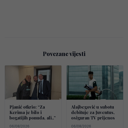
Povezane vijesti
Pjanić otkrio: “Za
Alajbegović u subotu
Kerima je bilo i
debituje za Juventus,
bogatijih ponuda, ali..”
osiguran TV prijenos
06/08/2026
06/08/2026