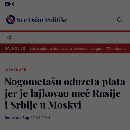
Skip
to
content
Sve Osim Politike
Alajbegović u subotu debituje za Juventus, osiguran TV prijenos
NAJNOVIJE
ISTAKNUTE
Nogometašu oduzeta plata
jer je lajkovao meč Rusije
i Srbije u Moskvi
Redakcija Sop
·
23/03/2024