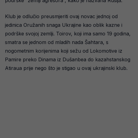
podrške “zemlji agresora”, kako je nazvana Rusija.
Klub je odlučio preusmjeriti ovaj novac jednoj od
jedinica Oružanih snaga Ukrajine kao oblik kazne i
podrške svojoj zemlji. Toirov, koji ima samo 19 godina,
smatra se jednom od mladih nada Šahtara, s
nogometnim korijenima koji sežu od Lokomotive iz
Pamire preko Dinama iz Dušanbea do kazahstanskog
Atiraua prije nego što je stigao u ovaj ukrajinski klub.