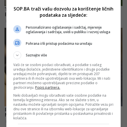
SOP.BA traži vašu dozvolu za korištenje ličnih
podataka za sljedeće:
Personalizirano oglašavanje i sadržaj, mjerenje
oglašavanja i sadržaja, uvidi u publiku i razvoj usluga
Pohrana i/ili pristup podacima na uređaju
Saznajte više
Vaši će se osobni podaci obrađivati, a podatke s vašeg
uređaja (kolačiće, jedinstvene identifikatore i druge podatke
uređaja) može pohranjivati, dijeliti te im pristupati 207
partnera ili ih može upotrebljavati ova web-lokacija. Mi i naši
partneri možemo upotrebljavati precizne podatke o
geolociranju.
Popis partnera.
Neki dobavljači mogu obrađivati vaše osobne podatke na
temelju legitimnog interesa. Ako se ne slažete s tim, u
nastavku možete upravljati svojim opcijama. Potražite vezu pri
dnu ove stranice ili na izborniku web-lokacije za upravljanje
pristankom ili povlačenje pristanka u postavkama privatnosti i
kolačića.