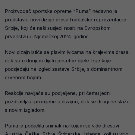
Proizvođač sportske opreme “Puma” nedavno je
predstavio novi dizajn dresa fudbalske reprezentacije
Srbije, koji će naši susjedi nositi na Evropskom
prvenstvu u Njemačkoj 2024. godine.
Novi dizajn ističe se plavim ivicama na krajevima dresa,
dok su u donjem dijelu prisutne bijele linije koje
podsjećaju na izgled zastave Srbije, s dominantnom
crvenom bojom.
Reakcije navijača su podijeljene, pri čemu jedni
pozdravljaju promjene u dizajnu, dok se drugi ne slažu
s novim izgledom.
Puma je podijelila snimak na kojem se vide dresovi
Austrije, Češke, Srbije, Švicarske i Islanda, koji su vrlo