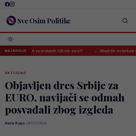
Skip
to
content
Sve Osim Politike
 Serie A za brutalnih 138 mil. eura?!
Mladi bh. košarkaši večeras n
NAJNOVIJE
AKTUELNO
Objavljen dres Srbije za
EURO, navijači se odmah
posvađali zbog izgleda
Haris Kapo
·
28/03/2024