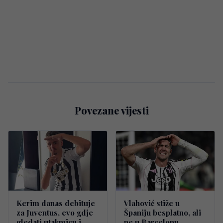
Povezane vijesti
Kerim danas debituje
Vlahović stiže u
za Juventus, evo gdje
Španiju besplatno, ali
gledati utakmicu i
ne u Barcelonu