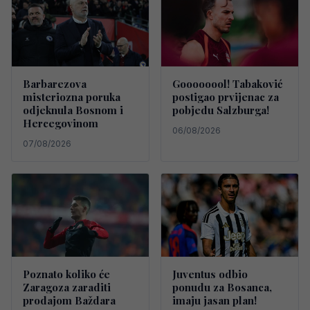
Barbarezova
Goooooool! Tabaković
misteriozna poruka
postigao prvijenac za
odjeknula Bosnom i
pobjedu Salzburga!
Hercegovinom
06/08/2026
07/08/2026
Poznato koliko će
Juventus odbio
Zaragoza zaraditi
ponudu za Bosanca,
prodajom Baždara
imaju jasan plan!