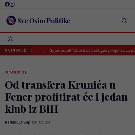
Skip
to
content
Sve Osim Politike
ercegovinom
Goooooool! Tabaković postigao prvijenac za pobjedu
NAJNOVIJE
ISTAKNUTE
Od transfera Krunića u
Fener profitirat će i jedan
klub iz BiH
Redakcija Sop
·
12/01/2024