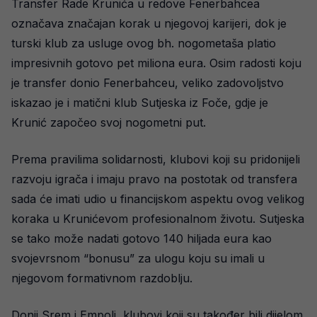
Transfer Rade Krunića u redove Fenerbahcea
označava značajan korak u njegovoj karijeri, dok je
turski klub za usluge ovog bh. nogometaša platio
impresivnih gotovo pet miliona eura. Osim radosti koju
je transfer donio Fenerbahceu, veliko zadovoljstvo
iskazao je i matični klub Sutjeska iz Foče, gdje je
Krunić započeo svoj nogometni put.
Prema pravilima solidarnosti, klubovi koji su pridonijeli
razvoju igrača i imaju pravo na postotak od transfera
sada će imati udio u financijskom aspektu ovog velikog
koraka u Krunićevom profesionalnom životu. Sutjeska
se tako može nadati gotovo 140 hiljada eura kao
svojevrsnom “bonusu” za ulogu koju su imali u
njegovom formativnom razdoblju.
Donji Srem i Empoli, klubovi koji su također bili dijelom