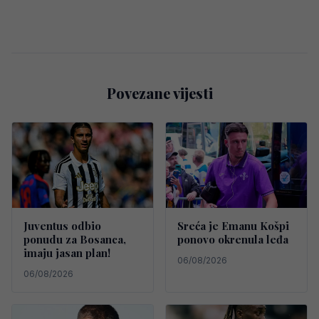
Povezane vijesti
Juventus odbio
Sreća je Emanu Košpi
ponudu za Bosanca,
ponovo okrenula leđa
imaju jasan plan!
06/08/2026
06/08/2026