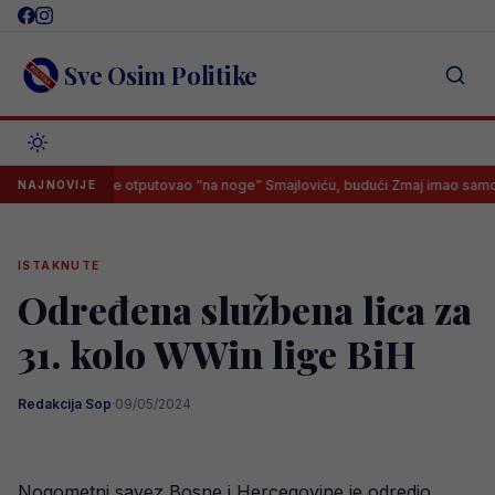
Skip
to
content
Sve Osim Politike
r Švedske otputovao “na noge” Smajloviću, budući Zmaj imao samo jedan
NAJNOVIJE
ISTAKNUTE
Određena službena lica za
31. kolo WWin lige BiH
Redakcija Sop
·
09/05/2024
Nogometni savez Bosne i Hercegovine je odredio