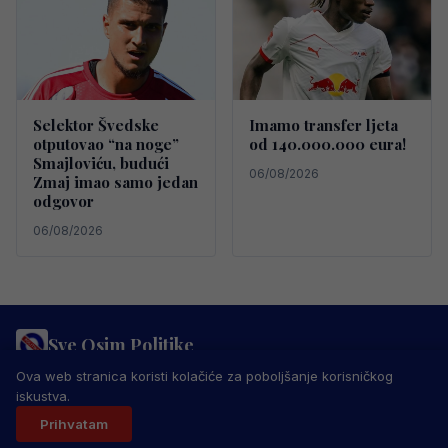
Selektor Švedske
Imamo transfer ljeta
otputovao “na noge”
od 140.000.000 eura!
Smajloviću, budući
06/08/2026
Zmaj imao samo jedan
odgovor
06/08/2026
Sve Osim Politike
PRAVILA PRIVATNOSTI
MARKETING
USLOVI KORIŠTENJA
Ova web stranica koristi kolačiće za poboljšanje korisničkog
IMPRESSUM
KONTAKT
iskustva.
© 2026 Sve Osim Politike. Sva prava zadržana.
Prihvatam