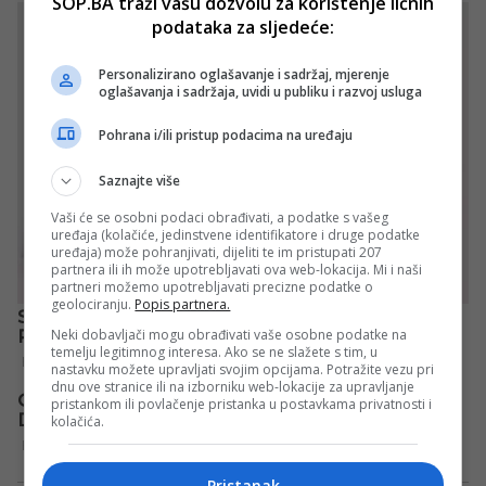
SOP.BA traži vašu dozvolu za korištenje ličnih
podataka za sljedeće:
Personalizirano oglašavanje i sadržaj, mjerenje
oglašavanja i sadržaja, uvidi u publiku i razvoj usluga
Pohrana i/ili pristup podacima na uređaju
Saznajte više
Vaši će se osobni podaci obrađivati, a podatke s vašeg
uređaja (kolačiće, jedinstvene identifikatore i druge podatke
uređaja) može pohranjivati, dijeliti te im pristupati 207
partnera ili ih može upotrebljavati ova web-lokacija. Mi i naši
partneri možemo upotrebljavati precizne podatke o
geolociranju.
Popis partnera.
Neki dobavljači mogu obrađivati vaše osobne podatke na
temelju legitimnog interesa. Ako se ne slažete s tim, u
nastavku možete upravljati svojim opcijama. Potražite vezu pri
dnu ove stranice ili na izborniku web-lokacije za upravljanje
pristankom ili povlačenje pristanka u postavkama privatnosti i
kolačića.
Pristanak