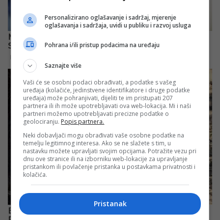
Personalizirano oglašavanje i sadržaj, mjerenje
oglašavanja i sadržaja, uvidi u publiku i razvoj usluga
Pohrana i/ili pristup podacima na uređaju
Saznajte više
Vaši će se osobni podaci obrađivati, a podatke s vašeg
uređaja (kolačiće, jedinstvene identifikatore i druge podatke
uređaja) može pohranjivati, dijeliti te im pristupati 207
partnera ili ih može upotrebljavati ova web-lokacija. Mi i naši
partneri možemo upotrebljavati precizne podatke o
geolociranju.
Popis partnera.
Neki dobavljači mogu obrađivati vaše osobne podatke na
temelju legitimnog interesa. Ako se ne slažete s tim, u
nastavku možete upravljati svojim opcijama. Potražite vezu pri
dnu ove stranice ili na izborniku web-lokacije za upravljanje
pristankom ili povlačenje pristanka u postavkama privatnosti i
kolačića.
Pristanak