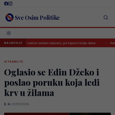
Skip
to
content
Sve Osim Politike
ć dao gol nakon sedam mjeseci, pa najavio bolje dane
Kerim danas 
NAJNOVIJE
ISTAKNUTE
Oglasio se Edin Džeko i
poslao poruku koja ledi
krv u žilama
E. H.
·
01/06/2026