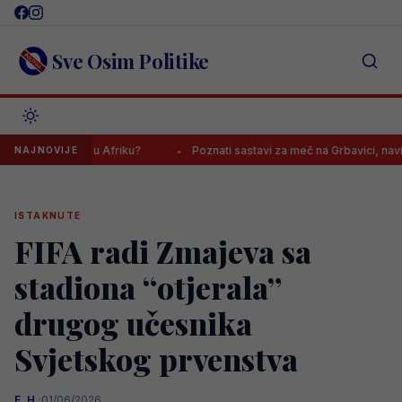
Skip
to
content
Sve Osim Politike
 seli u Afriku?
Poznati sastavi za meč na Grbavici, navijači Želje
NAJNOVIJE
ISTAKNUTE
FIFA radi Zmajeva sa
stadiona “otjerala”
drugog učesnika
Svjetskog prvenstva
E. H.
·
01/06/2026