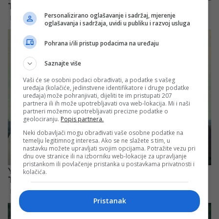
Personalizirano oglašavanje i sadržaj, mjerenje
oglašavanja i sadržaja, uvidi u publiku i razvoj usluga
Pohrana i/ili pristup podacima na uređaju
Saznajte više
Vaši će se osobni podaci obrađivati, a podatke s vašeg
uređaja (kolačiće, jedinstvene identifikatore i druge podatke
uređaja) može pohranjivati, dijeliti te im pristupati 207
partnera ili ih može upotrebljavati ova web-lokacija. Mi i naši
partneri možemo upotrebljavati precizne podatke o
geolociranju.
Popis partnera.
Neki dobavljači mogu obrađivati vaše osobne podatke na
temelju legitimnog interesa. Ako se ne slažete s tim, u
nastavku možete upravljati svojim opcijama. Potražite vezu pri
dnu ove stranice ili na izborniku web-lokacije za upravljanje
pristankom ili povlačenje pristanka u postavkama privatnosti i
kolačića.
Pristanak