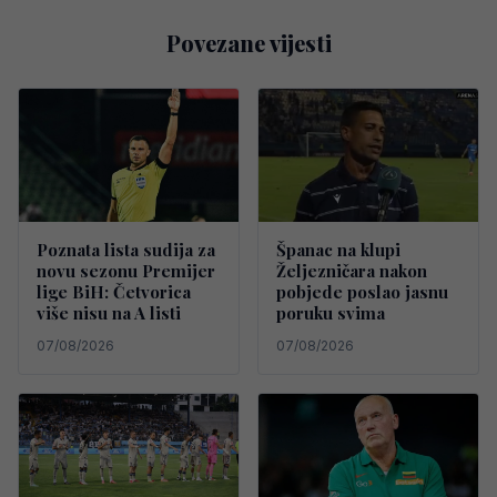
Povezane vijesti
Poznata lista sudija za
Španac na klupi
novu sezonu Premijer
Željezničara nakon
lige BiH: Četvorica
pobjede poslao jasnu
više nisu na A listi
poruku svima
07/08/2026
07/08/2026