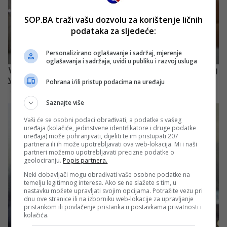
SOP.BA traži vašu dozvolu za korištenje ličnih
podataka za sljedeće:
Personalizirano oglašavanje i sadržaj, mjerenje
oglašavanja i sadržaja, uvidi u publiku i razvoj usluga
Pohrana i/ili pristup podacima na uređaju
Saznajte više
Vaši će se osobni podaci obrađivati, a podatke s vašeg
uređaja (kolačiće, jedinstvene identifikatore i druge podatke
uređaja) može pohranjivati, dijeliti te im pristupati 207
partnera ili ih može upotrebljavati ova web-lokacija. Mi i naši
partneri možemo upotrebljavati precizne podatke o
geolociranju.
Popis partnera.
Neki dobavljači mogu obrađivati vaše osobne podatke na
temelju legitimnog interesa. Ako se ne slažete s tim, u
nastavku možete upravljati svojim opcijama. Potražite vezu pri
dnu ove stranice ili na izborniku web-lokacije za upravljanje
pristankom ili povlačenje pristanka u postavkama privatnosti i
kolačića.