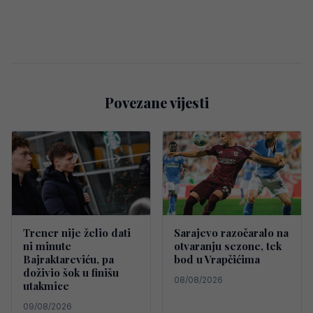
Povezane vijesti
Trener nije želio dati
Sarajevo razočaralo na
ni minute
otvaranju sezone, tek
Bajraktareviću, pa
bod u Vrapčićima
doživio šok u finišu
08/08/2026
utakmice
09/08/2026