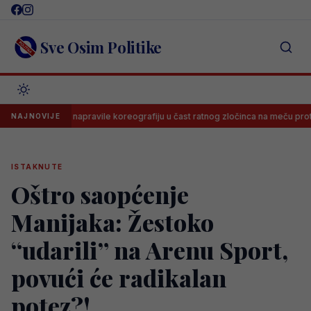
Skip
to
content
Sve Osim Politike
lije napravile koreografiju u čast ratnog zločinca na meču protiv Novog Pa
NAJNOVIJE
ISTAKNUTE
Oštro saopćenje
Manijaka: Žestoko
“udarili” na Arenu Sport,
povući će radikalan
potez?!