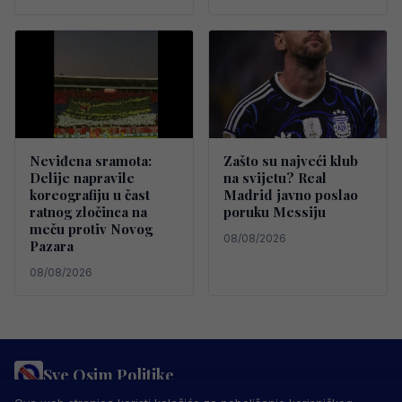
Neviđena sramota:
Zašto su najveći klub
Delije napravile
na svijetu? Real
koreografiju u čast
Madrid javno poslao
ratnog zločinca na
poruku Messiju
meču protiv Novog
08/08/2026
Pazara
08/08/2026
Sve Osim Politike
PRAVILA PRIVATNOSTI
MARKETING
USLOVI KORIŠTENJA