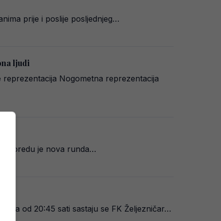
anima prije i poslije posljednjeg…
ona ljudi
 reprezentacija Nogometna reprezentacija
 rasporedu je nova runda…
ica od 20:45 sati sastaju se FK Željezničar…