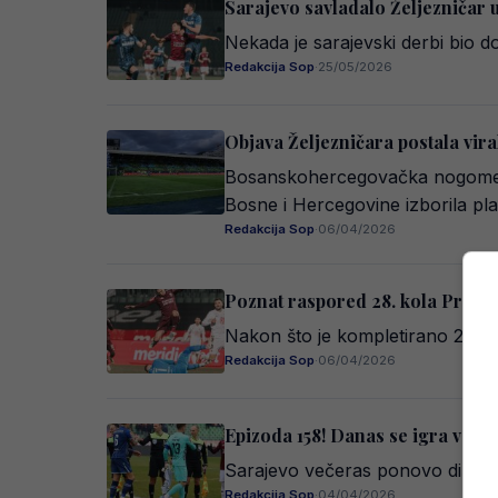
Sarajevo savladalo Željezničar 
Nekada je sarajevski derbi bio do
Redakcija Sop
·
25/05/2026
Objava Željezničara postala viraln
Bosanskohercegovačka nogometna
Bosne i Hercegovine izborila p
Redakcija Sop
·
06/04/2026
Poznat raspored 28. kola Premij
Nakon što je kompletirano 27. k
Redakcija Sop
·
06/04/2026
Epizoda 158! Danas se igra velik
Sarajevo večeras ponovo diše u 
Redakcija Sop
·
04/04/2026