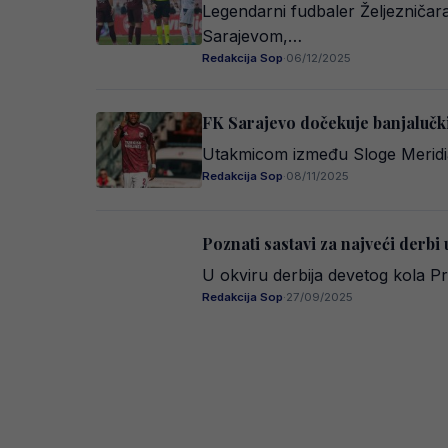
Legendarni fudbaler Željezničar
Sarajevom,…
Redakcija Sop
·
06/12/2025
FK Sarajevo dočekuje banjalučki
Utakmicom između Sloge Meridian 
Redakcija Sop
·
08/11/2025
Poznati sastavi za najveći derbi
U okviru derbija devetog kola Pr
Redakcija Sop
·
27/09/2025