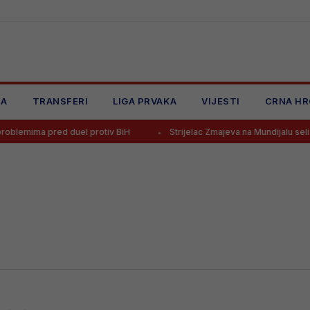
JA
TRANSFERI
LIGA PRVAKA
VIJESTI
CRNA HR
blemima pred duel protiv BiH
Strijelac Zmajeva na Mundijalu seli u A