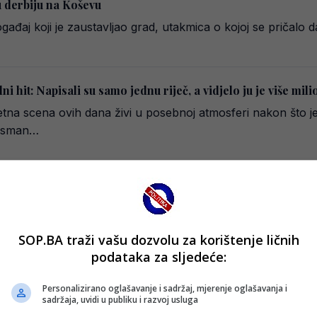
u derbiju na Koševu
gađaj koji je zaustavljao grad, utakmica o kojoj se pričalo d
i hit: Napisali su samo jednu riječ, a vidjelo ju je više mili
 scena ovih dana živi u posebnoj atmosferi nakon što je
lasman…
er lige BiH, derbi u subotu
olo Premijer liga Bosne i Hercegovine, već za pet dana na
SOP.BA traži vašu dozvolu za korištenje ličnih
podataka za sljedeće:
i sarajevski derbi, evo gdje gledati utakmicu
Personalizirano oglašavanje i sadržaj, mjerenje oglašavanja i
ritmu najveće utakmice domaćeg fudbala. Na stadionu Grbav
sadržaja, uvidi u publiku i razvoj usluga