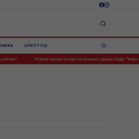
ONIKA
LIFESTYLE
friku?
Poznati sastavi za meč na Grbavici, navijači Želje: “Kako s