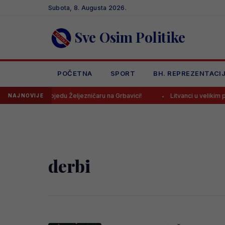
Skip
Subota, 8. Augusta 2026.
to
content
Sve Osim Politike
POČETNA
SPORT
BH. REPREZENTACI
išu donio pobjedu Željezničaru na Grbavici!
Litvanci u velikim pro
NAJNOVIJE
derbi