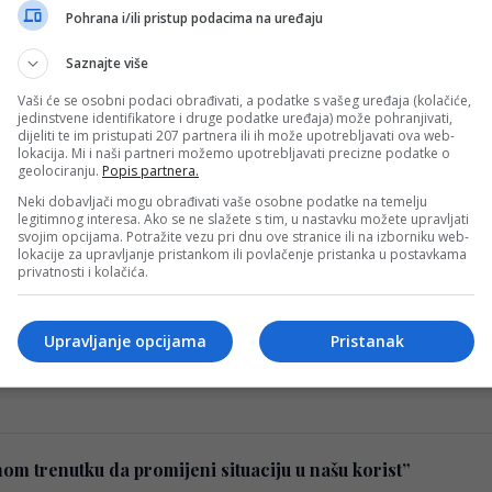
Pohrana i/ili pristup podacima na uređaju
Saznajte više
nost pred derbi sa Borcem
Vaši će se osobni podaci obrađivati, a podatke s vašeg uređaja (kolačiće,
je sve složenija kako sezona u Premijer liga BiH odmiče. Pl
jedinstvene identifikatore i druge podatke uređaja) može pohranjivati,
dijeliti te im pristupati 207 partnera ili ih može upotrebljavati ova web-
lokacija. Mi i naši partneri možemo upotrebljavati precizne podatke o
geolociranju.
Popis partnera.
je za derbi protiv Zrinjskog
Neki dobavljači mogu obrađivati vaše osobne podatke na temelju
legitimnog interesa. Ako se ne slažete s tim, u nastavku možete upravljati
“bijeli dim” kao potvrda izbora novog šefa stručnog štaba, 
svojim opcijama. Potražite vezu pri dnu ove stranice ili na izborniku web-
lokacije za upravljanje pristankom ili povlačenje pristanka u postavkama
privatnosti i kolačića.
u mostarskom derbiju protiv Zrinjskog
Upravljanje opcijama
Pristanak
ostaru su odigrali derbi 18. kola Premijer lige Bosne i Her
nom trenutku da promijeni situaciju u našu korist”