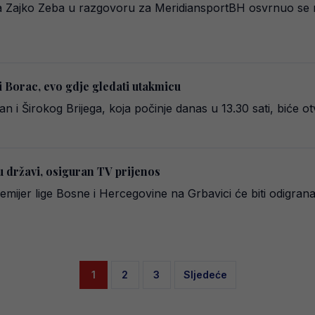
a Zajko Zeba u razgovoru za MeridiansportBH osvrnuo se n
 Borac, evo gdje gledati utakmicu
i Širokog Brijega, koja počinje danas u 13.30 sati, biće o
 u državi, osiguran TV prijenos
emijer lige Bosne i Hercegovine na Grbavici će biti odigra
Posts
1
2
3
Sljedeće
pagination