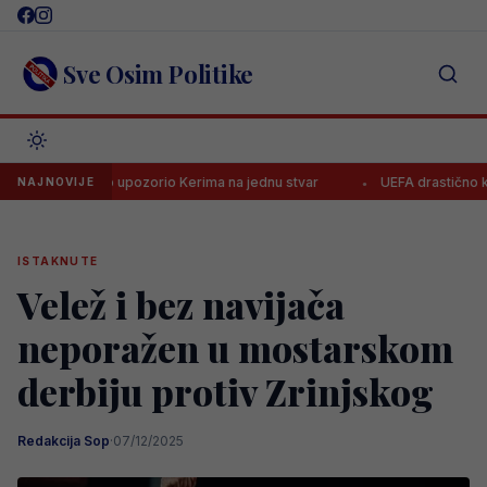
Skip
to
content
Sve Osim Politike
l Piero upozorio Kerima na jednu stvar
UEFA drastično kaznila Bor
NAJNOVIJE
ISTAKNUTE
Velež i bez navijača
neporažen u mostarskom
derbiju protiv Zrinjskog
Redakcija Sop
·
07/12/2025