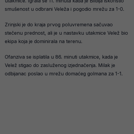
utakmice. Igrala se 11. minuta kada je Bilbija iskoristio
smušenost u odbrani Veleža i pogodio mrežu za 1-0.
Zrinjski je do kraja prvog poluvremena sačuvao
stečenu prednost, ali je u nastavku utakmice Velež bio
ekipa koja je dominirala na terenu.
Ofanziva se isplatila u 86. minuti utakmice, kada je
Velež stigao do zasluženog izjednačenja. Milak je
odbijanac poslao u mrežu domaćeg golmana za 1-1.