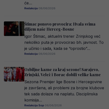
će…
Redakcija
·
08/06/2026
Štimac ponovo provocira: Hvala svima
diljem naše Herceg-Bosne
Igor Štimac, aktuelni trener Zrinjskog već
nekoliko puta je provocirao bh. javnost. To
je učinio i sada, kada se “oprostio”…
Redakcija
·
08/06/2026
Ozbiljne kazne za kraj sezone! Sarajevo,
Zrinjski, Velež i Borac dobili velike kazne
Sezona Premijer lige Bosne i Hercegovine
je završena, ali problemi za brojne klubove
tek sada dolaze na naplatu. Disciplinska
komisija…
Redakcija Sop
·
06/06/2026