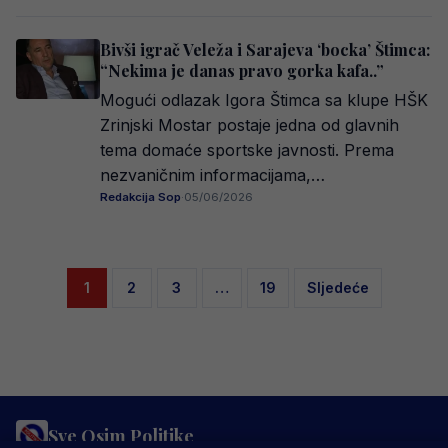
Bivši igrač Veleža i Sarajeva ‘bocka’ Štimca:
“Nekima je danas pravo gorka kafa..”
Mogući odlazak Igora Štimca sa klupe HŠK
Zrinjski Mostar postaje jedna od glavnih
tema domaće sportske javnosti. Prema
nezvaničnim informacijama,…
Redakcija Sop
·
05/06/2026
Posts
1
2
3
…
19
Sljedeće
pagination
Sve Osim Politike