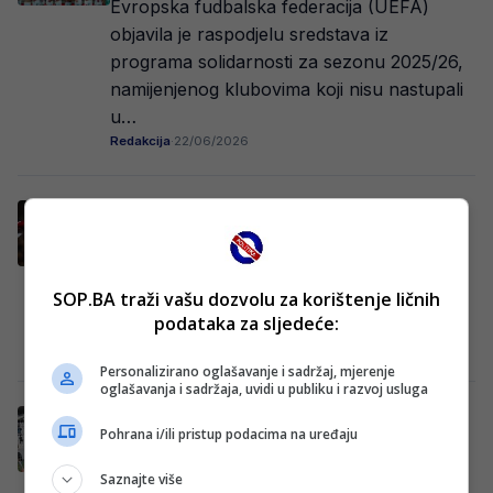
Evropska fudbalska federacija (UEFA)
objavila je raspodjelu sredstava iz
programa solidarnosti za sezonu 2025/26,
namijenjenog klubovima koji nisu nastupali
u…
Redakcija
·
22/06/2026
Navijači Zrinjskog u šoku, najbolji igrač
prodan u Poljsku
HŠK Zrinjski Mostar potvrdio je još jedan
odlazak iz svojih redova. Plemići će u
SOP.BA traži vašu dozvolu za korištenje ličnih
nastavku sezone biti bez usluga sjajnog…
podataka za sljedeće:
Redakcija Sop
·
20/06/2026
Personalizirano oglašavanje i sadržaj, mjerenje
oglašavanja i sadržaja, uvidi u publiku i razvoj usluga
Zrinjski dovodi trenera direktno iz
Pohrana i/ili pristup podacima na uređaju
njemačke Bundeslige?
Prema pisanju slovenačkih medija, španski
Saznajte više