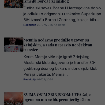
između Borca i Zrinjskog
Fudbalski savez Bosne i Hercegovine donio
je odluku o odgađanju utakmice Superkupa
BiH između Borca i Zrinjskog, koja je bila…
Redakcija
·
29/07/2026
·
FK Borac
Memija nedavno produžio ugovor sa
Zrinjskim, a sada napravio neočekivan
transfer
Kerim Memija više nije igrač Zrinjskog.
Mostarski klub dogovorio je transfer 30-
godišnjeg desnog beka u indonezijski klub
Persija Jakarta. Memija…
Redakcija
·
09/07/2026
SVIMA OSIM ZRINJSKOM: UEFA šalje
ogroman novac bh. premijerligašima