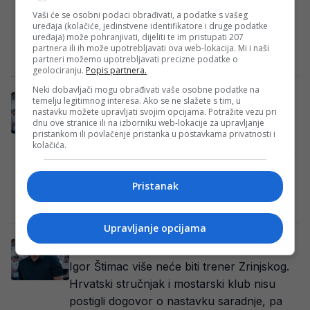
stručnjak Albert Riera mogao bi postati
Vaši će se osobni podaci obrađivati, a podatke s vašeg
novi trener HŠK Zrinjski Mostar. Iako iz
uređaja (kolačiće, jedinstvene identifikatore i druge podatke
uređaja) može pohranjivati, dijeliti te im pristupati 207
mostarskog kluba…
partnera ili ih može upotrebljavati ova web-lokacija. Mi i naši
Redakcija Sop
·
11/06/2026
partneri možemo upotrebljavati precizne podatke o
geolociranju.
Popis partnera.
Neki dobavljači mogu obrađivati vaše osobne podatke na
Štimac napustio Zrinjski, a sada će
temelju legitimnog interesa. Ako se ne slažete s tim, u
nastavku možete upravljati svojim opcijama. Potražite vezu pri
komentarisati SP na TV u Indiji?
dnu ove stranice ili na izborniku web-lokacije za upravljanje
Igor Štimac više nije trener Zrinjskog.
pristankom ili povlačenje pristanka u postavkama privatnosti i
kolačića.
Hrvatski stručnjak potvrdio je da je njegova
saradnja s mostarskim klubom završena
početkom juna,…
Pristanak
Redakcija
·
10/06/2026
Upravljanje opcijama
A, SAD ADIO: Štimac dobio otkaz?!
Igor Štimac više neće biti trener Zrinjskog.
Hrvatski stručnjak i mostarski klub nisu
postigli dogovor o nastavku saradnje, pa