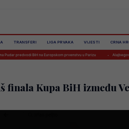
JA
TRANSFERI
LIGA PRVAKA
VIJESTI
CRNA HR
odi BiH na Europskom prvenstvu u Parizu
Alajbegović dobio broj u
nš finala Kupa BiH između Ve