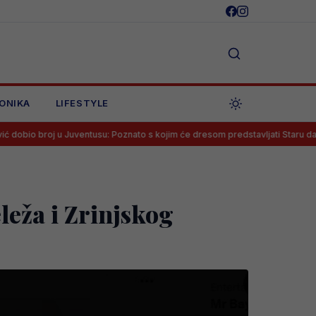
ONIKA
LIFESTYLE
 Juventusu: Poznato s kojim će dresom predstavljati Staru damu
Me
leža i Zrinjskog