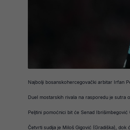
Najbolji bosanskohercegovački arbitar Irfan P
Duel mostarskih rivala na rasporedu je sutra od
Peljtini pomoćnici bit će Senad Ibrišimbegović 
Četvrti sudija je Miloš Gigović (Gradiška), dok