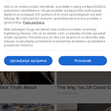
Vaši će se osobni podaci obrađivati, a podatke s vašeg uređaja (kolačiće,
jedinstvene identifikatore i druge podatke uređaja) može pohranjivati,
dijeliti te im pristupati 207 partnera ili ih može upotrebljavati ova web-
lokacija. Mi i naši partneri možemo upotrebljavati precizne podatke o
geolociranju.
Popis partnera.
Neki dobavljači mogu obrađivati vaše osobne podatke na temelju
legitimnog interesa. Ako se ne slažete s tim, u nastavku možete upravljati
svojim opcijama. Potražite vezu pri dnu ove stranice ili na izborniku web-
lokacije za upravljanje pristankom ili povlačenje pristanka u postavkama
privatnosti i kolačića.
Upravljanje opcijama
Pristanak