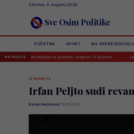
Skip
Četvrtak, 6. Augusta 2026.
to
content
Sve Osim Politike
POČETNA
SPORT
BH. REPREZENTACI
botu debituje za Juventus, osiguran TV prijenos
Lana Pudar predv
NAJNOVIJE
ISTAKNUTE
Irfan Peljto sudi reva
Kenan Hećimović
·
12/05/2026