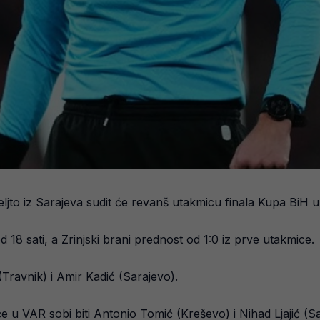
eljto iz Sarajeva sudit će revanš utakmicu finala Kupa BiH 
 18 sati, a Zrinjski brani prednost od 1:0 iz prve utakmice.
(Travnik) i Amir Kadić (Sarajevo).
 će u VAR sobi biti Antonio Tomić (Kreševo) i Nihad Ljajić (S