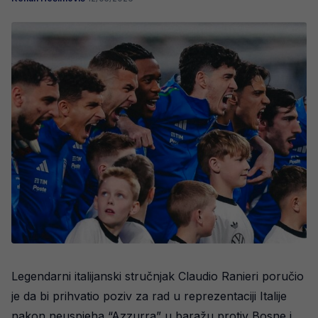
Legendarni italijanski stručnjak Claudio Ranieri poručio
je da bi prihvatio poziv za rad u reprezentaciji Italije
nakon neuspjeha “Azzurra” u baražu protiv Bosne i