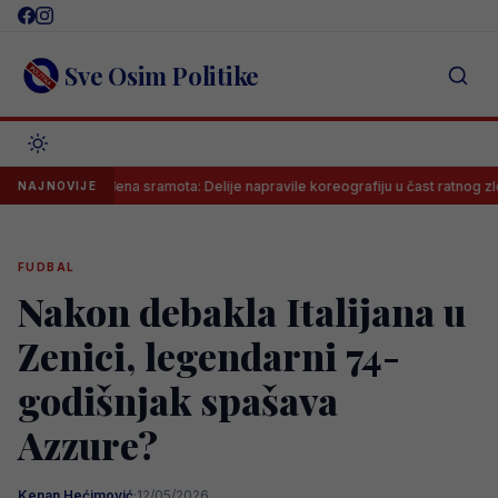
Skip
to
content
Sve Osim Politike
Neviđena sramota: Delije napravile koreografiju u čast ratnog zločinca na
NAJNOVIJE
FUDBAL
Nakon debakla Italijana u
Zenici, legendarni 74-
godišnjak spašava
Azzure?
Kenan Hećimović
·
12/05/2026