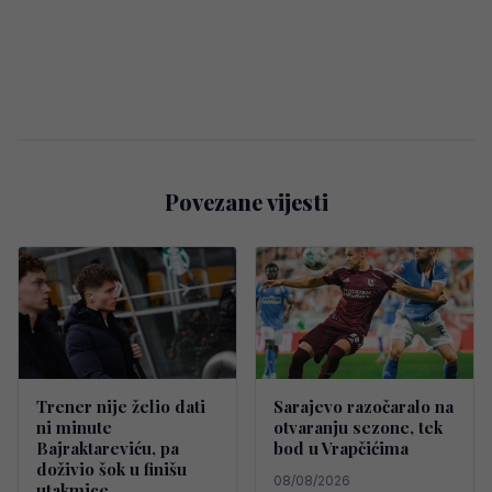
Povezane vijesti
Trener nije želio dati
Sarajevo razočaralo na
ni minute
otvaranju sezone, tek
Bajraktareviću, pa
bod u Vrapčićima
doživio šok u finišu
08/08/2026
utakmice