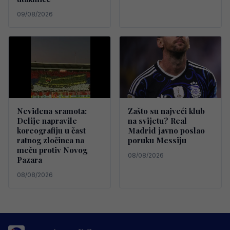
09/08/2026
Neviđena sramota:
Zašto su najveći klub
Delije napravile
na svijetu? Real
koreografiju u čast
Madrid javno poslao
ratnog zločinca na
poruku Messiju
meču protiv Novog
08/08/2026
Pazara
08/08/2026