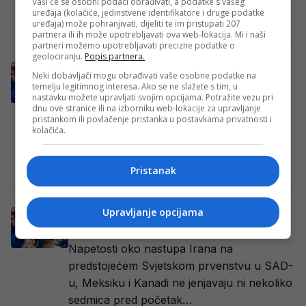
Vaši će se osobni podaci obrađivati, a podatke s vašeg
Bosne i Hercegovine, pripremama…
uređaja (kolačiće, jedinstvene identifikatore i druge podatke
uređaja) može pohranjivati, dijeliti te im pristupati 207
Redakcija
·
22/05/2026
partnera ili ih može upotrebljavati ova web-lokacija. Mi i naši
partneri možemo upotrebljavati precizne podatke o
geolociranju.
Popis partnera.
Nakon debakla Italijana u Zenici,
Neki dobavljači mogu obrađivati vaše osobne podatke na
legendarni 74-godišnjak spašava Azzure?
temelju legitimnog interesa. Ako se ne slažete s tim, u
nastavku možete upravljati svojim opcijama. Potražite vezu pri
Legendarni italijanski stručnjak Claudio
dnu ove stranice ili na izborniku web-lokacije za upravljanje
pristankom ili povlačenje pristanka u postavkama privatnosti i
Ranieri poručio je da bi prihvatio poziv za
kolačića.
rad u reprezentaciji Italije nakon neuspjeha
“Azzurra” u…
Pristanak
Kenan Hećimović
·
12/05/2026
Upravljanje opcijama
Pritisak se nastavlja: Trumpov izaslanik
traži Italiju na SP u umjesto Irana
Napetosti oko nastupa Irana na
predstojećem Svjetskom prvenstvu u SAD-
u, Meksiku i Kanadi ne jenjavaju ni nekoliko
sedmica pred početak…