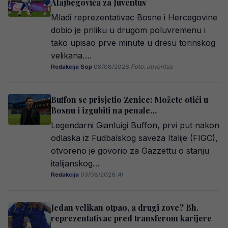
Alajbegovića za Juventus
Mladi reprezentativac Bosne i Hercegovine
dobio je priliku u drugom poluvremenu i
tako upisao prve minute u dresu torinskog
velikana….
Redakcija Sop
·
08/08/2026
·
Foto: Juventus
Buffon se prisjetio Zenice: Možete otići u
Bosnu i izgubiti na penale…
Legendarni Gianluigi Buffon, prvi put nakon
odlaska iz Fudbalskog saveza Italije (FIGC),
otvoreno je govorio za Gazzettu o stanju
italijanskog…
Redakcija
·
03/08/2026
·
AI
Jedan velikan otpao, a drugi zove? Bh.
reprezentativac pred transferom karijere