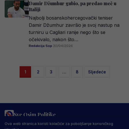
Damir Džumhur gubio, pa predao meč u
Italiji
Najbolji bosanskohercegovački teniser
Damir Džumhur završio je svoj nastup na
turniru u Cagliari ranije nego što se
očekivalo, nakon što…
Redakcija Sop
·
30/04/2026
Posts
1
2
3
…
8
Sljedeće
pagination
Sve Osim Politike
PRAVILA PRIVATNOSTI
MARKETING
USLOVI KORIŠTENJA
Ova web stranica koristi kolačiće za poboljšanje korisničkog
IMPRESSUM
KONTAKT