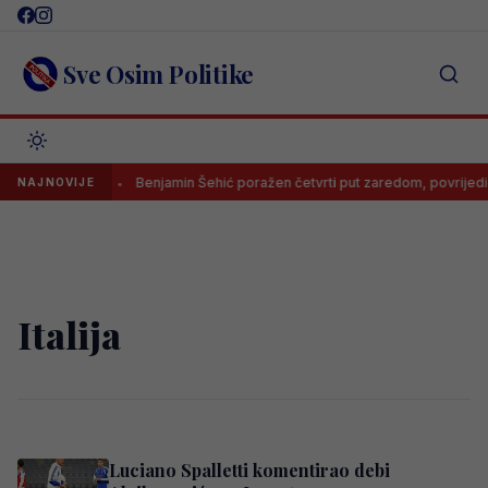
Skip
to
content
Sve Osim Politike
zbog čega
Benjamin Šehić poražen četvrti put zaredom, povrijedio s
NAJNOVIJE
Italija
Luciano Spalletti komentirao debi