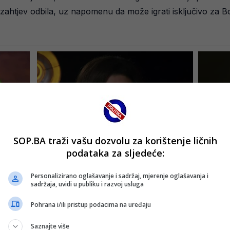
j zahtjev odbila, uz napomenu da može igrati isključivo za 
SOP.BA traži vašu dozvolu za korištenje ličnih
podataka za sljedeće:
Personalizirano oglašavanje i sadržaj, mjerenje oglašavanja i
sadržaja, uvidi u publiku i razvoj usluga
Pohrana i/ili pristup podacima na uređaju
Saznajte više