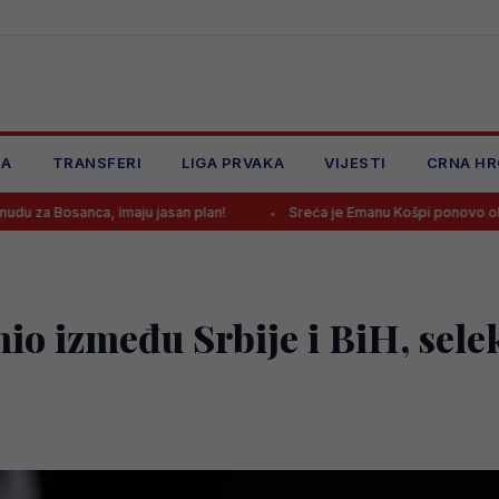
JA
TRANSFERI
LIGA PRVAKA
VIJESTI
CRNA HR
, imaju jasan plan!
Sreća je Emanu Košpi ponovo okrenula leđa
io između Srbije i BiH, sel