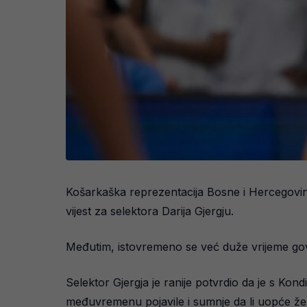
Košarkaška reprezentacija Bosne i Hercegovine 
vijest za selektora Darija Gjergju.
Međutim, istovremeno se već duže vrijeme govor
Selektor Gjergja je ranije potvrdio da je s Kon
međuvremenu pojavile i sumnje da li uopće žel