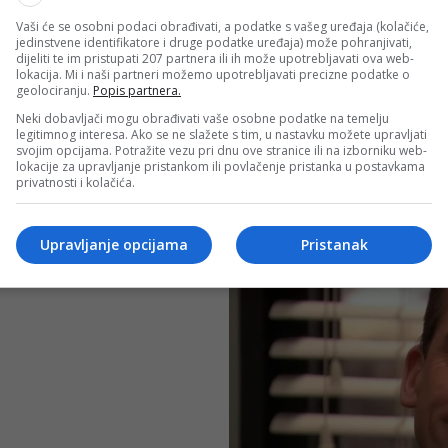
Vaši će se osobni podaci obrađivati, a podatke s vašeg uređaja (kolačiće,
jedinstvene identifikatore i druge podatke uređaja) može pohranjivati,
dijeliti te im pristupati 207 partnera ili ih može upotrebljavati ova web-
lokacija. Mi i naši partneri možemo upotrebljavati precizne podatke o
geolociranju.
Popis partnera.
Neki dobavljači mogu obrađivati vaše osobne podatke na temelju
legitimnog interesa. Ako se ne slažete s tim, u nastavku možete upravljati
svojim opcijama. Potražite vezu pri dnu ove stranice ili na izborniku web-
lokacije za upravljanje pristankom ili povlačenje pristanka u postavkama
privatnosti i kolačića.
Upravljanje opcijama
Pristanak