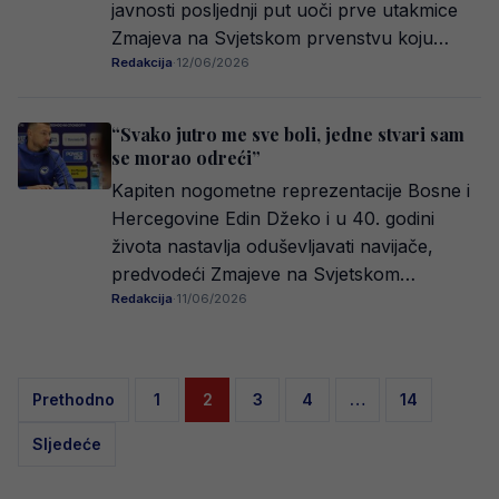
javnosti posljednji put uoči prve utakmice
Zmajeva na Svjetskom prvenstvu koju…
Redakcija
·
12/06/2026
“Svako jutro me sve boli, jedne stvari sam
se morao odreći”
Kapiten nogometne reprezentacije Bosne i
Hercegovine Edin Džeko i u 40. godini
života nastavlja oduševljavati navijače,
predvodeći Zmajeve na Svjetskom…
Redakcija
·
11/06/2026
Posts
Prethodno
1
2
3
4
…
14
pagination
Sljedeće