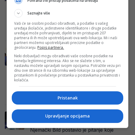
Pohrana i/ili pristup podacima na uređaju
Nogometna reprezentacija Bosne i
Hercegovine večeras protiv Švicarske igra
Saznajte više
drugi meč na Svjetskom prvenstvu, a uoči
Vaši će se osobni podaci obrađivati, a podatke s vašeg
susreta u Los Angelesu…
uređaja (kolačiće, jedinstvene identifikatore i druge podatke
Redakcija
·
18/06/2026
uređaja) može pohranjivati, dijeliti te im pristupati 207
partnera ili ih može upotrebljavati ova web-lokacija. Mi i naši
partneri možemo upotrebljavati precizne podatke o
geolociranju.
Popis partnera.
Ono što Švicarci pišu se nimalo neće
Neki dobavljači mogu obrađivati vaše osobne podatke na
svidjeti Edinu Džeki
temelju legitimnog interesa. Ako se ne slažete s tim, u
nastavku možete upravljati svojim opcijama. Potražite vezu pri
Uoči utakmice drugog kola Svjetskog
dnu ove stranice ili na izborniku web-lokacije za upravljanje
prvenstva između Bosne i Hercegovine i
pristankom ili povlačenje pristanka u postavkama privatnosti i
kolačića.
Švicarske, mediji u ovoj zemlji posvetili su
veliku pažnju…
Redakcija
·
17/06/2026
Pristanak
PRED ŠVICARSKU: Stigle vijesti koje želi
Upravljanje opcijama
čuti cijela BiH?
Njemački Bild postavio je pitanje koje