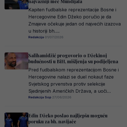
najvažniji meč Mundijala
Kapiten fudbalske reprezentacije Bosne i
Hercegovine Edin Džeko poručio je da
Zmajeve očekuje jedan od najvećih izazova
u historiji bh….
Redakcija
·
01/07/2026
Salihamidžić progovorio o Džekinoj
budućnosti u BiH, mišljenja su podijeljena
Pred fudbalskom reprezentacijom Bosne i
Hercegovine nalazi se duel nokaut faze
Svjetskog prvenstva protiv selekcije
Sjedinjenih Američkih Država, a uoči…
Redakcija Sop
·
27/06/2026
Edin Džeko poslao najljepšu moguću
poruku za bh. navijače