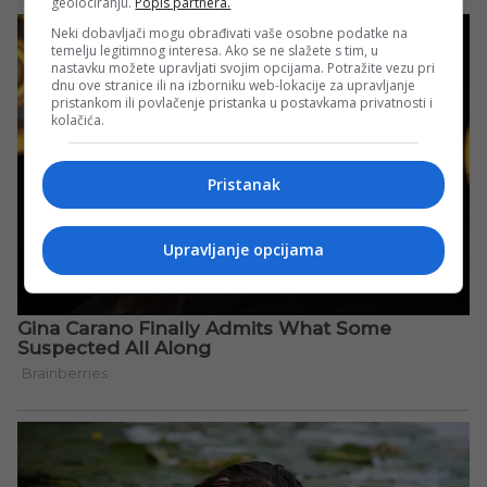
geolociranju.
Popis partnera.
Neki dobavljači mogu obrađivati vaše osobne podatke na
temelju legitimnog interesa. Ako se ne slažete s tim, u
nastavku možete upravljati svojim opcijama. Potražite vezu pri
dnu ove stranice ili na izborniku web-lokacije za upravljanje
pristankom ili povlačenje pristanka u postavkama privatnosti i
kolačića.
Pristanak
Upravljanje opcijama