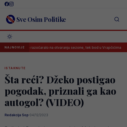
Skip
to
content
Sve Osim Politike
arajevo razočaralo na otvaranju sezone, tek bod u Vrapčićima
Nevi
NAJNOVIJE
ISTAKNUTE
Šta reći? Džeko postigao
pogodak, priznali ga kao
autogol? (VIDEO)
Redakcija Sop
·
04/12/2023