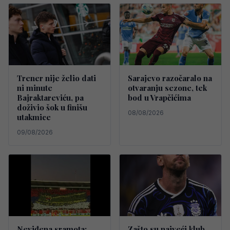
Trener nije želio dati
Sarajevo razočaralo na
ni minute
otvaranju sezone, tek
Bajraktareviću, pa
bod u Vrapčićima
doživio šok u finišu
08/08/2026
utakmice
09/08/2026
Neviđena sramota:
Zašto su najveći klub