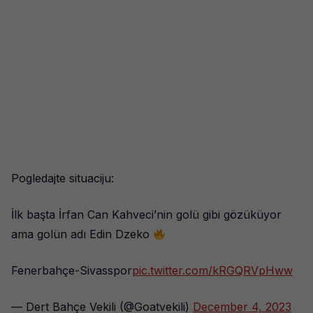
Pogledajte situaciju:
İlk başta İrfan Can Kahveci’nin golü gibi gözüküyor
ama golün adı Edin Dzeko
Fenerbahçe-Sivasspor
pic.twitter.com/kRGQRVpHww
— Dert Bahçe Vekili (@Goatvekili)
December 4, 2023