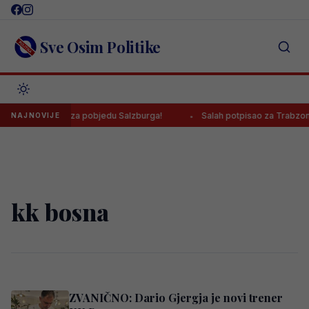
Skip
to
content
Sve Osim Politike
igao prvijenac za pobjedu Salzburga!
Salah potpisao za Trabzonsp
NAJNOVIJE
kk bosna
ZVANIČNO: Dario Gjergja je novi trener