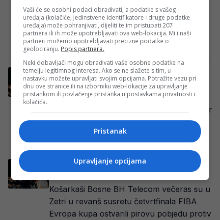
Zetri pokušati napraviti veliko iznenađenje
Vaši će se osobni podaci obrađivati, a podatke s vašeg
protiv KK Partizan i izboriti majstoricu u
uređaja (kolačiće, jedinstvene identifikatore i druge podatke
uređaja) može pohranjivati, dijeliti te im pristupati 207
četvrtfinalnoj…
partnera ili ih može upotrebljavati ova web-lokacija. Mi i naši
partneri možemo upotrebljavati precizne podatke o
Redakcija Sop
·
10/05/2026
geolociranju.
Popis partnera.
Neki dobavljači mogu obrađivati vaše osobne podatke na
temelju legitimnog interesa. Ako se ne slažete s tim, u
Sarajevska Bosna večeras igra ključni meč
nastavku možete upravljati svojim opcijama. Potražite vezu pri
u ABA ligi, evo gdje gledati meč
dnu ove stranice ili na izborniku web-lokacije za upravljanje
pristankom ili povlačenje pristanka u postavkama privatnosti i
Košarkaši KK Bosna BH Telecom večeras
kolačića.
imaju jedan od najvažnijih ispita u sezoni, jer
u okviru četvrtog kola Top 8…
Pristanak
Redakcija Sop
·
22/03/2026
Upravljanje opcijama
Sarajevska Bosna se oprostila od Evropa
kupa
Košarkaši Bosne BH Telecom večeras su u
Zetri u revanš susretu četvrtfinala FIBA
Evropa kupa ostvarili pirovu pobjedu protiv