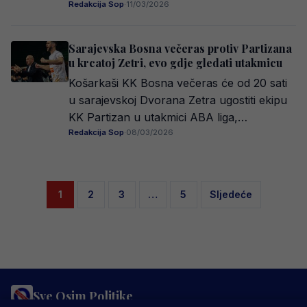
Redakcija Sop
·
11/03/2026
Sarajevska Bosna večeras protiv Partizana
u krcatoj Zetri, evo gdje gledati utakmicu
Košarkaši KK Bosna večeras će od 20 sati
u sarajevskoj Dvorana Zetra ugostiti ekipu
KK Partizan u utakmici ABA liga,…
Redakcija Sop
·
08/03/2026
Posts
1
2
3
…
5
Sljedeće
pagination
Sve Osim Politike