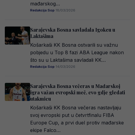
mađarskog…
Redakcija Sop
·
18/03/2026
Sarajevska Bosna savladala Igokeu u
Laktašima
Košarkaši KK Bosna ostvarili su važnu
pobjedu u Top 8 fazi ABA League nakon
što su u Laktašima savladali KK…
Redakcija Sop
·
14/03/2026
Sarajevska Bosna večeras u Mađarskoj
igra važan evropski meč, evo gdje gledati
utakmicu
Košarkaši KK Bosna večeras nastavljaju
svoj evropski put u četvrtfinalu FIBA
Europe Cup, a prvi duel protiv mađarske
ekipe Falco…