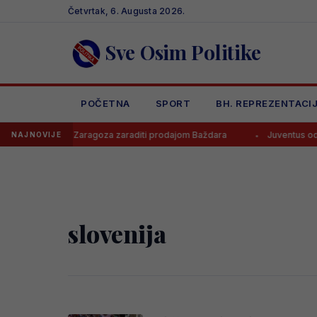
Skip
Četvrtak, 6. Augusta 2026.
to
content
Sve Osim Politike
POČETNA
SPORT
BH. REPREZENTACI
ato koliko će Zaragoza zaraditi prodajom Baždara
Juventus odbio
NAJNOVIJE
slovenija