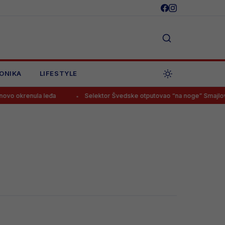
ONIKA
LIFESTYLE
o okrenula leđa
Selektor Švedske otputovao “na noge” Smajlović