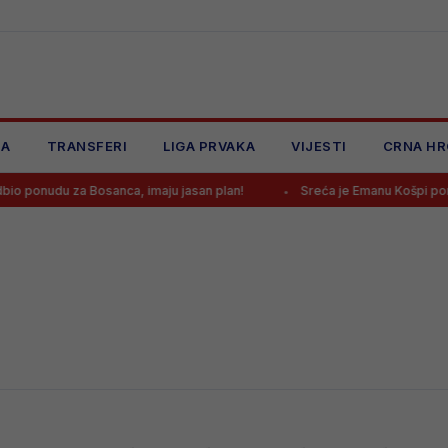
JA
TRANSFERI
LIGA PRVAKA
VIJESTI
CRNA HR
 ponudu za Bosanca, imaju jasan plan!
Sreća je Emanu Košpi ponov