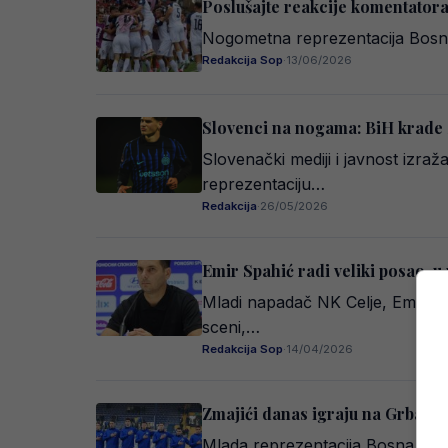
Poslušajte reakcije komentatora
Nogometna reprezentacija Bosne 
Redakcija Sop
·
13/06/2026
Slovenci na nogama: BiH krade zv
Slovenački mediji i javnost izra
reprezentaciju…
Redakcija
·
26/05/2026
Emir Spahić radi veliki posao, u
Mladi napadač NK Celje, Emar Be
sceni,…
Redakcija Sop
·
14/04/2026
Zmajići danas igraju na Grbavici
Mlada reprezentacija Bosna i He