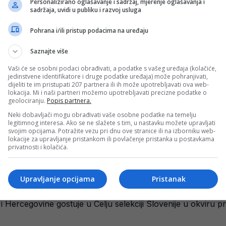
Personalizirano oglašavanje i sadržaj, mjerenje oglašavanja i
sadržaja, uvidi u publiku i razvoj usluga
Pohrana i/ili pristup podacima na uređaju
Saznajte više
ebom: Feđa Dudić odgovorio Zahoviču gospodski!
Vaši će se osobni podaci obrađivati, a podatke s vašeg uređaja (kolačiće,
 nastavak sezone, a ekipa Feđe Dudića ponovo se okupila 
jedinstvene identifikatore i druge podatke uređaja) može pohranjivati,
dijeliti te im pristupati 207 partnera ili ih može upotrebljavati ova web-
lokacija. Mi i naši partneri možemo upotrebljavati precizne podatke o
geolociranju.
Popis partnera.
Bosne i Hercegovine igraju narednu utakmicu
Neki dobavljači mogu obrađivati vaše osobne podatke na temelju
legitimnog interesa. Ako se ne slažete s tim, u nastavku možete upravljati
i Hercegovine je danas u Celju porazom od Slovenije rezult
svojim opcijama. Potražite vezu pri dnu ove stranice ili na izborniku web-
lokacije za upravljanje pristankom ili povlačenje pristanka u postavkama
privatnosti i kolačića.
Upravljanje opcijama
Pristanak
i igraju hrabro, Vasilj je naš dragulj
 Hercegovine gostuje u Celju selekciji Slovenije u okviru pr