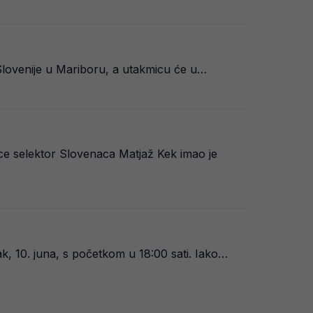
v Slovenije u Mariboru, a utakmicu će u…
ice selektor Slovenaca Matjaž Kek imao je
ak, 10. juna, s početkom u 18:00 sati. Iako…