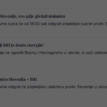
Slovenije, evo gdje gledati utakmicu
ne sutra će od 18:00 sati odigrati prijateljski susret proti
i BiH je donio energiju”
ije će ugostiti Bosnu i Hercegovinu u utorak, a uoči utakm
micu Slovenija – BiH
ne odigrat će prijateljsku utakmicu protiv Slovenije u utor