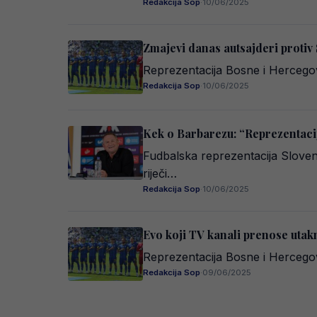
Redakcija Sop
·
10/06/2025
Zmajevi danas autsajderi protiv 
Reprezentacija Bosne i Hercegovi
Redakcija Sop
·
10/06/2025
Kek o Barbarezu: “Reprezentacij
Fudbalska reprezentacija Sloven
riječi…
Redakcija Sop
·
10/06/2025
Evo koji TV kanali prenose utak
Reprezentacija Bosne i Hercegovi
Redakcija Sop
·
09/06/2025