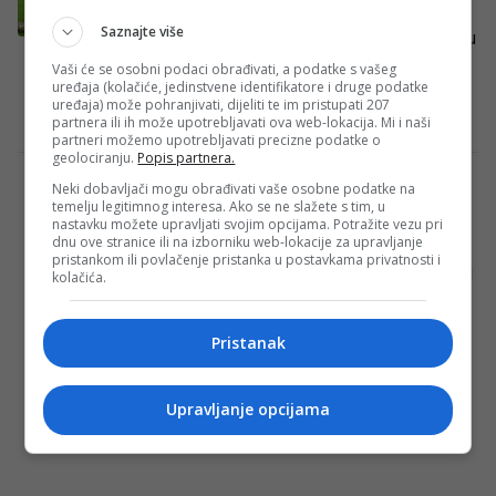
žestoko oštećen?!
Saznajte više
Sinoć je Real Madrid na Santiago Bernabeu
poražen od Bayerna rezultatom 2:1. Ipak,
Vaši će se osobni podaci obrađivati, a podatke s vašeg
uređaja (kolačiće, jedinstvene identifikatore i druge podatke
to nije kraj, igrat će se i…
uređaja) može pohranjivati, dijeliti te im pristupati 207
Kenan Hećimović
·
08/04/2026
partnera ili ih može upotrebljavati ova web-lokacija. Mi i naši
partneri možemo upotrebljavati precizne podatke o
geolociranju.
Popis partnera.
Bayern predstavio ogromno pojačanje –
Neki dobavljači mogu obrađivati vaše osobne podatke na
temelju legitimnog interesa. Ako se ne slažete s tim, u
koštalo je 0 eura!
nastavku možete upravljati svojim opcijama. Potražite vezu pri
dnu ove stranice ili na izborniku web-lokacije za upravljanje
Njemački reprezentativac Jonathan Tah
pristankom ili povlačenje pristanka u postavkama privatnosti i
novi je fudbaler Bayern Münchena! Iskusni
kolačića.
defanzivac dolazi iz Bayer Leverkusena
kao slobodan igrač, a sa…
Pristanak
Redakcija Sop
·
29/05/2025
Upravljanje opcijama