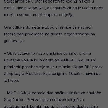
Stupčanica će u utorak gostovati kod Zrinjskog u
osmini finala Kupa BiH, ali navijači kluba iz Olova neće
moći sa sobom nositi klupska obilježja.
Ova odluka donijeta je zbog činjenice da navijači
federalnog prvoligaša ne dolaze organizovano na
gostovanja.
– Obavještavamo naše pristalice da smo, prema
uputama koje je klub dobio od MUP-a HNK, dužni
primijeniti posebne mjere za utakmicu Kupa BiH protiv
Zrinjskog u Mostaru, koja se igra u 18 sati – naveli su
iz kluba.
– MUP HNK je odredio dva načina ulaska za navijače
Stupčanice. Prvi zahtijeva dolazak isključivo
autobusima ili kombijima, uz prethodno dostavljanje