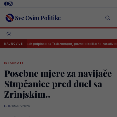
Skip
to
content
Sve Osim Politike
Salah potpisao za Trabzonspor, poznato koliko će zarađivati
NAJNOVIJE
ISTAKNUTE
Posebne mjere za navijače
Stupčanice pred duel sa
Zrinjskim..
E. H.
·
09/02/2026