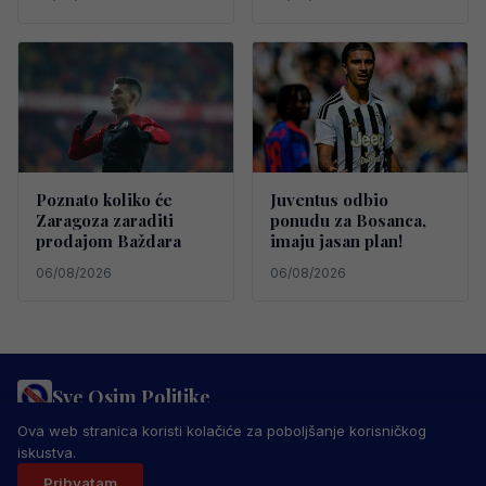
Poznato koliko će
Juventus odbio
Zaragoza zaraditi
ponudu za Bosanca,
prodajom Baždara
imaju jasan plan!
06/08/2026
06/08/2026
Sve Osim Politike
PRAVILA PRIVATNOSTI
MARKETING
USLOVI KORIŠTENJA
Ova web stranica koristi kolačiće za poboljšanje korisničkog
IMPRESSUM
KONTAKT
iskustva.
© 2026 Sve Osim Politike. Sva prava zadržana.
Prihvatam