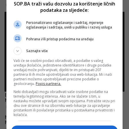
SOP.BA traži vašu dozvolu za korištenje ličnih
podataka za sljedeće:
Personalizirano oglašavanje i sadržaj, mjerenje
oglašavanja i sadržaja, uvidi u publiku i razvoj usluga
Pohrana i/ili pristup podacima na uređaju
Saznajte više
Vaši će se osobni podaci obrađivati, a podatke s vašeg
uređaja (kolačiće, jedinstvene identifikatore i druge podatke
uređaja) može pohranjivati, dijeliti te im pristupati 207
partnera ili ih može upotrebljavati ova web-lokacija. Mi i naši
partneri možemo upotrebljavati precizne podatke o
geolociranju.
Popis partnera.
Neki dobavljači mogu obrađivati vaše osobne podatke na
temelju legitimnog interesa. Ako se ne slažete s tim, u
nastavku možete upravljati svojim opcijama. Potražite vezu pri
dnu ove stranice ili na izborniku web-lokacije za upravljanje
pristankom ili povlačenje pristanka u postavkama privatnosti i
kolačića.