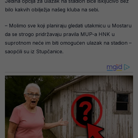
Jedina opcija za ulazak na stadion biće isključivo bez
bilo kakvih obilježja našeg kluba na sebi.
– Molimo sve koji planiraju gledati utakmicu u Mostaru
da se strogo pridržavaju pravila MUP-a HNK u
suprotnom neće im biti omogućen ulazak na stadion –
saopćili su iz Stupčanice.