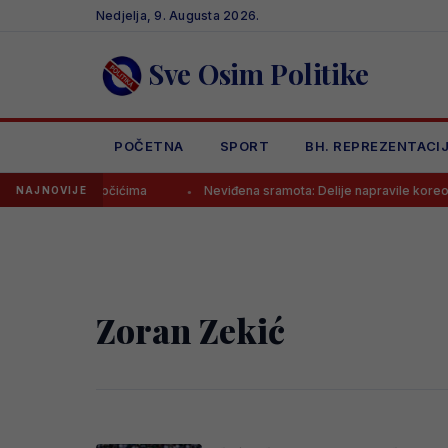
Skip
Nedjelja, 9. Augusta 2026.
to
content
Sve Osim Politike
POČETNA
SPORT
BH. REPREZENTACI
k bod u Vrapčićima
Neviđena sramota: Delije napravile koreografij
NAJNOVIJE
Zoran Zekić