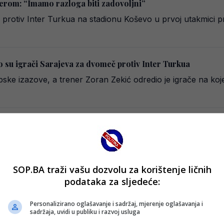
terom: “Imamo razloga biti zadovoljni”
:1 protiv Inter Turkua na stadionu Koševo u prvoj utakmici 
 su igrači Sarajeva za dvomeč protiv Inter Turkua
pske izazove, a trener Zoran Zekić odredio je igrače na k
o u FK Sarajevo!
 na klupu Sarajeva, godinu dana nakon prethodnog mandata
SOP.BA traži vašu dozvolu za korištenje ličnih
podataka za sljedeće:
rajeva?
Personalizirano oglašavanje i sadržaj, mjerenje oglašavanja i
 kao jedno od mogućih rješenja za klupu Fudbalskog kluba
sadržaja, uvidi u publiku i razvoj usluga