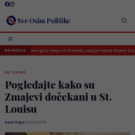
Skip
to
content
Sve Osim Politike
 Sarajevu igrao manje od 10 minuta, sada je najbolji strijelac brazilske lige
NAJNOVIJE
AKTUELNO
Pogledajte kako su
Zmajevi dočekani u St.
Louisu
Haris Kapo
·
02/06/2026