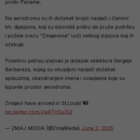
protiv Paname.
Na aerodromu su ih dočekali brojni navijači i članovi
bh. dijaspore, koji su iskoristili priliku da pruže podršku
i požele sreću “Zmajevima” uoči velikog izazova koji ih
očekuje.
Posebnu pažnju izazvao je dolazak selektora Sergeja
Barbareza, kojeg su okupljeni navijači dočekali
aplauzima, skandiranjem imena i ovacijama koje su
ispunile prostor aerodroma.
Zmajevi have arrived in St.Louis!
pic.twitter.com/JwRTnSu7s2
— ZMAJ MEDIA (@ZmajMedia)
June 2, 2026