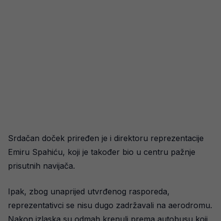
Srdačan doček priređen je i direktoru reprezentacije
Emiru Spahiću, koji je također bio u centru pažnje
prisutnih navijača.
Ipak, zbog unaprijed utvrđenog rasporeda,
reprezentativci se nisu dugo zadržavali na aerodromu.
Nakon izlaska su odmah krenuli prema autobusu koji