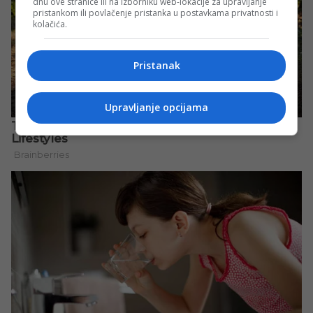
dnu ove stranice ili na izborniku web-lokacije za upravljanje
pristankom ili povlačenje pristanka u postavkama privatnosti i
kolačića.
Pristanak
Upravljanje opcijama