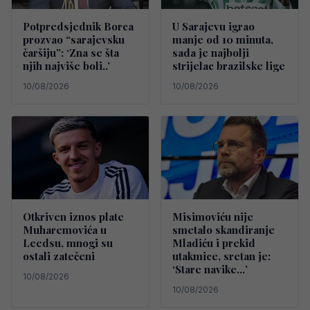
Potpredsjednik Borca
U Sarajevu igrao
prozvao “sarajevsku
manje od 10 minuta,
čaršiju”: ‘Zna se šta
sada je najbolji
njih najviše boli..’
strijelac brazilske lige
10/08/2026
10/08/2026
Otkriven iznos plate
Misimoviću nije
Muharemovića u
smetalo skandiranje
Leedsu, mnogi su
Mladiću i prekid
ostali zatečeni
utakmice, sretan je:
‘Stare navike…’
10/08/2026
10/08/2026