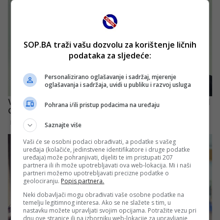
SOP.BA traži vašu dozvolu za korištenje ličnih
podataka za sljedeće:
Personalizirano oglašavanje i sadržaj, mjerenje
oglašavanja i sadržaja, uvidi u publiku i razvoj usluga
Pohrana i/ili pristup podacima na uređaju
Saznajte više
Vaši će se osobni podaci obrađivati, a podatke s vašeg
uređaja (kolačiće, jedinstvene identifikatore i druge podatke
uređaja) može pohranjivati, dijeliti te im pristupati 207
partnera ili ih može upotrebljavati ova web-lokacija. Mi i naši
partneri možemo upotrebljavati precizne podatke o
geolociranju.
Popis partnera.
Neki dobavljači mogu obrađivati vaše osobne podatke na
temelju legitimnog interesa. Ako se ne slažete s tim, u
nastavku možete upravljati svojim opcijama. Potražite vezu pri
dnu ove stranice ili na izborniku web-lokacije za upravljanje