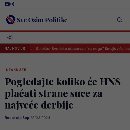
Skip
to
content
Sve Osim Politike
eđa
Selektor Švedske otputovao “na noge” Smajloviću, budući Zm
NAJNOVIJE
ISTAKNUTE
Pogledajte koliko će HNS
plaćati strane suce za
najveće derbije
Redakcija Sop
·
28/03/2024