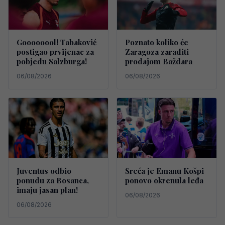
Goooooool! Tabaković
Poznato koliko će
postigao prvijenac za
Zaragoza zaraditi
pobjedu Salzburga!
prodajom Baždara
06/08/2026
06/08/2026
Juventus odbio
Sreća je Emanu Košpi
ponudu za Bosanca,
ponovo okrenula leđa
imaju jasan plan!
06/08/2026
06/08/2026