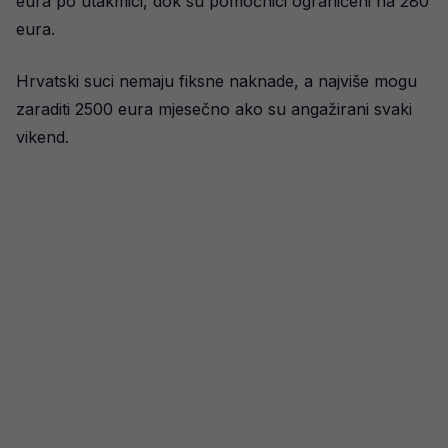
eura po utakmici, dok su pomoćnici ograničeni na 280
eura.
Hrvatski suci nemaju fiksne naknade, a najviše mogu
zaraditi 2500 eura mjesečno ako su angažirani svaki
vikend.