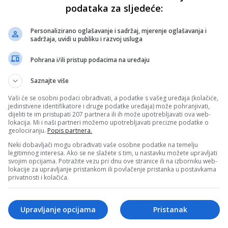
podataka za sljedeće:
Personalizirano oglašavanje i sadržaj, mjerenje oglašavanja i
sadržaja, uvidi u publiku i razvoj usluga
Pohrana i/ili pristup podacima na uređaju
Saznajte više
Vaši će se osobni podaci obrađivati, a podatke s vašeg uređaja (kolačiće,
jedinstvene identifikatore i druge podatke uređaja) može pohranjivati,
dijeliti te im pristupati 207 partnera ili ih može upotrebljavati ova web-
lokacija. Mi i naši partneri možemo upotrebljavati precizne podatke o
geolociranju.
Popis partnera.
Neki dobavljači mogu obrađivati vaše osobne podatke na temelju
legitimnog interesa. Ako se ne slažete s tim, u nastavku možete upravljati
svojim opcijama. Potražite vezu pri dnu ove stranice ili na izborniku web-
lokacije za upravljanje pristankom ili povlačenje pristanka u postavkama
privatnosti i kolačića.
Upravljanje opcijama
Pristanak