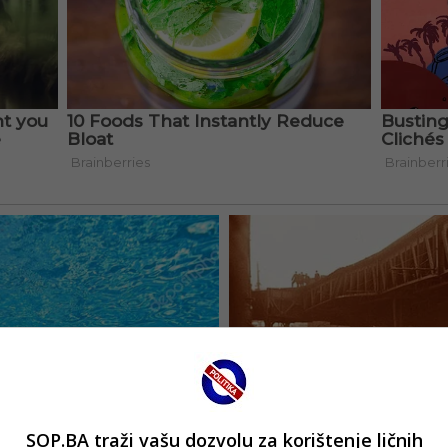
SOP.BA traži vašu dozvolu za korištenje ličnih