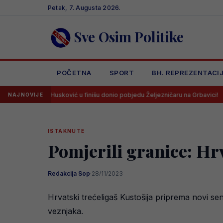
Skip
Petak, 7. Augusta 2026.
to
content
Sve Osim Politike
POČETNA
SPORT
BH. REPREZENTACI
 Husković u finišu donio pobjedu Željezničaru na Grbavici!
Litvanc
NAJNOVIJE
ISTAKNUTE
Pomjerili granice: Hr
Redakcija Sop
·
28/11/2023
Hrvatski trećeligaš Kustošija priprema novi se
veznjaka.