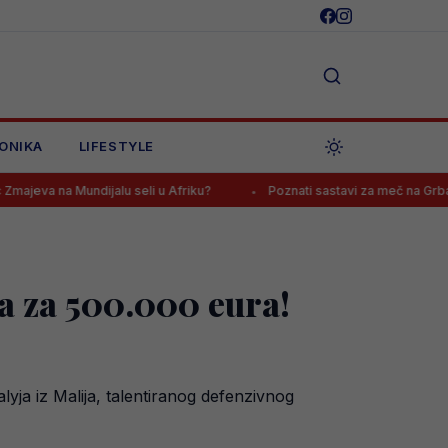
ONIKA
LIFESTYLE
ndijalu seli u Afriku?
Poznati sastavi za meč na Grbavici, navijači
ča za 500.000 eura!
yja iz Malija, talentiranog defenzivnog