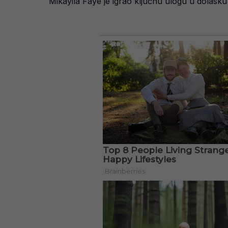
Mikayila Faye je igrao ključnu ulogu u dolasku 