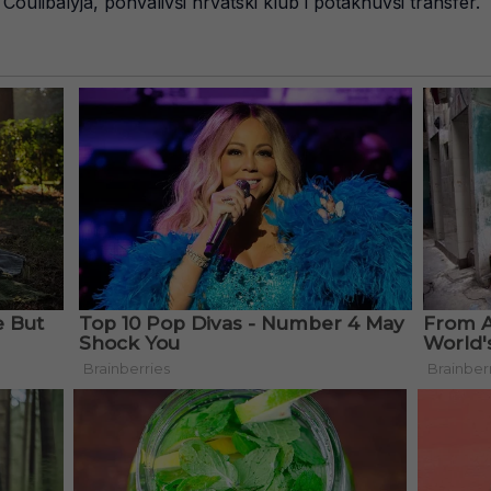
Coulibalyja, pohvalivši hrvatski klub i potaknuvši transfer.