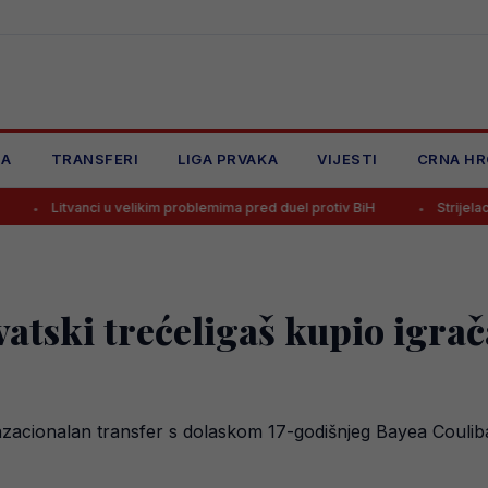
JA
TRANSFERI
LIGA PRVAKA
VIJESTI
CRNA HR
i u velikim problemima pred duel protiv BiH
Strijelac Zmajeva na Mu
vatski trećeligaš kupio igra
nzacionalan transfer s dolaskom 17-godišnjeg Bayea Coulibal