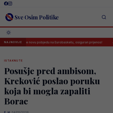
Skip
to
content
Sve Osim Politike
s traže novu pobjedu na Eurobasketu, osiguran prijenos!
Velež dov
NAJNOVIJE
ISTAKNUTE
Posušje pred ambisom,
Kreković poslao poruku
koja bi mogla zapaliti
Borac
E. H.
·
24/05/2026