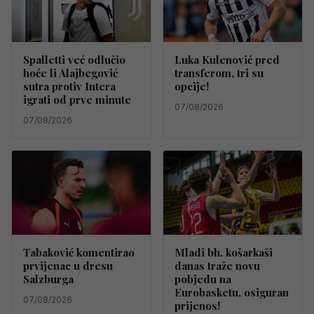
Spalletti već odlučio
Luka Kulenović pred
hoće li Alajbegović
transferom, tri su
sutra protiv Intera
opcije!
igrati od prve minute
07/08/2026
07/08/2026
Tabaković komentirao
Mladi bh. košarkaši
prvijenac u dresu
danas traže novu
Salzburga
pobjedu na
Eurobasketu, osiguran
07/08/2026
prijenos!