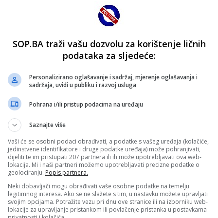
SOP.BA traži vašu dozvolu za korištenje ličnih
podataka za sljedeće:
Personalizirano oglašavanje i sadržaj, mjerenje oglašavanja i
sadržaja, uvidi u publiku i razvoj usluga
Pohrana i/ili pristup podacima na uređaju
Saznajte više
Vaši će se osobni podaci obrađivati, a podatke s vašeg uređaja (kolačiće,
jedinstvene identifikatore i druge podatke uređaja) može pohranjivati,
dijeliti te im pristupati 207 partnera ili ih može upotrebljavati ova web-
lokacija. Mi i naši partneri možemo upotrebljavati precizne podatke o
geolociranju.
Popis partnera.
Neki dobavljači mogu obrađivati vaše osobne podatke na temelju
legitimnog interesa. Ako se ne slažete s tim, u nastavku možete upravljati
svojim opcijama. Potražite vezu pri dnu ove stranice ili na izborniku web-
lokacije za upravljanje pristankom ili povlačenje pristanka u postavkama
privatnosti i kolačića.