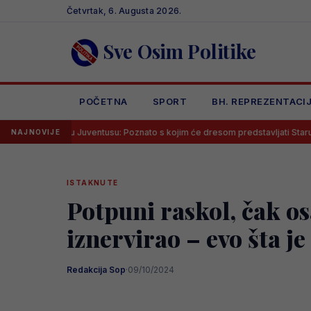
Skip
Četvrtak, 6. Augusta 2026.
to
content
Sve Osim Politike
POČETNA
SPORT
BH. REPREZENTACI
roj u Juventusu: Poznato s kojim će dresom predstavljati Staru damu
NAJNOVIJE
ISTAKNUTE
Potpuni raskol, čak o
iznervirao – evo šta j
Redakcija Sop
·
09/10/2024