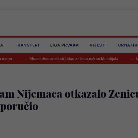
JA
TRANSFERI
LIGA PRVAKA
VIJESTI
CRNA HR
Messi dvostruki strijelac za klub nakon Mundijala
Mohamed Salah
sam Nijemaca otkazalo Zenicu
e poručio