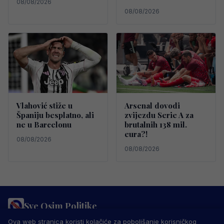
08/08/2026
08/08/2026
Vlahović stiže u
Arsenal dovodi
Španiju besplatno, ali
zvijezdu Serie A za
ne u Barcelonu
brutalnih 138 mil.
eura?!
08/08/2026
08/08/2026
Sve Osim Politike
PRAVILA PRIVATNOSTI
MARKETING
USLOVI KORIŠTENJA
Ova web stranica koristi kolačiće za poboljšanje korisničkog