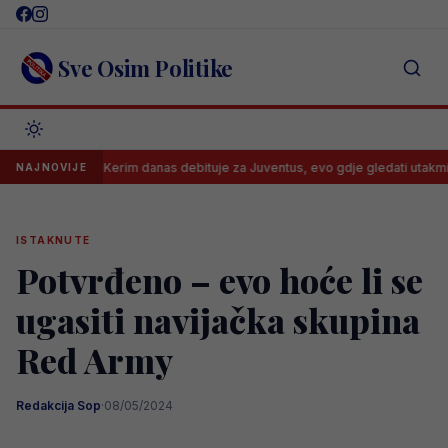
Skip
to
content
Sve Osim Politike
Kerim danas debituje za Juventus, evo gdje gledati utakmicu i kada
NAJNOVIJE
ISTAKNUTE
Potvrđeno – evo hoće li se
ugasiti navijačka skupina
Red Army
Redakcija Sop
·
08/05/2024