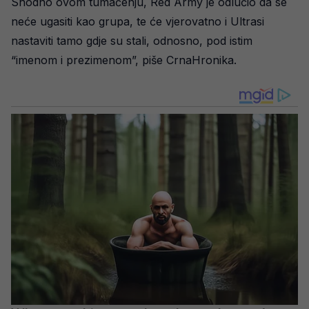
Shodno ovom tumačenju, Red Army je odlučio da se
neće ugasiti kao grupa, te će vjerovatno i Ultrasi
nastaviti tamo gdje su stali, odnosno, pod istim
“imenom i prezimenom”, piše CrnaHronika.