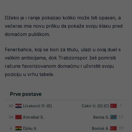
Džeko je i ranije pokazao koliko može biti opasan, a
večeras ima novu priliku da pokaže svoju klasu pred
domaćom publikom.
Fenerbahce, koji se bori za titulu, ulazi u ovaj duel s
velikim ambicijama, dok Trabzonspor želi pomrsiti
račune favorizovanom domaćinu i učvrstiti svoju
poziciju u vrhu tabele.