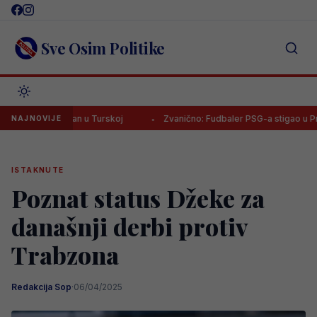
Skip
to
content
Sve Osim Politike
j dočekan u Turskoj
Zvanično: Fudbaler PSG-a stigao u Premijer li
NAJNOVIJE
ISTAKNUTE
Poznat status Džeke za
današnji derbi protiv
Trabzona
Redakcija Sop
·
06/04/2025