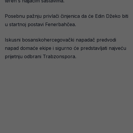
teren s najjačim sastavima.
Posebnu pažnju privlači činjenica da će Edin Džeko biti
u startnoj postavi Fenerbahčea.
Iskusni bosanskohercegovački napadač predvodi
napad domaće ekipe i sigurno će predstavljati najveću
prijetnju odbrani Trabzonspora.