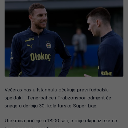
Večeras nas u Istanbulu očekuje pravi fudbalski
spektakl – Fenerbahce i Trabzonspor odmjerit će
snage u derbiju 30. kola turske Super Lige.
Utakmica počinje u 18:00 sati, a obje ekipe izlaze na