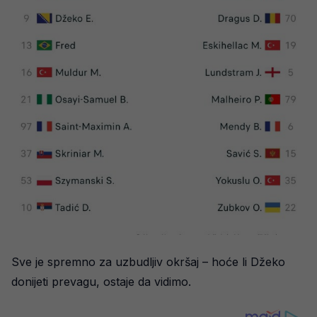
Sve je spremno za uzbudljiv okršaj – hoće li Džeko
donijeti prevagu, ostaje da vidimo.