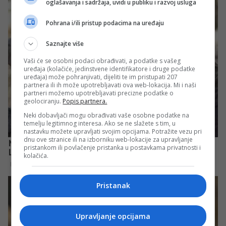
oglašavanja i sadržaja, uvidi u publiku i razvoj usluga
Pohrana i/ili pristup podacima na uređaju
Saznajte više
Vaši će se osobni podaci obrađivati, a podatke s vašeg
uređaja (kolačiće, jedinstvene identifikatore i druge podatke
uređaja) može pohranjivati, dijeliti te im pristupati 207
partnera ili ih može upotrebljavati ova web-lokacija. Mi i naši
partneri možemo upotrebljavati precizne podatke o
geolociranju.
Popis partnera.
Neki dobavljači mogu obrađivati vaše osobne podatke na
temelju legitimnog interesa. Ako se ne slažete s tim, u
nastavku možete upravljati svojim opcijama. Potražite vezu pri
dnu ove stranice ili na izborniku web-lokacije za upravljanje
pristankom ili povlačenje pristanka u postavkama privatnosti i
kolačića.
Pristanak
Upravljanje opcijama