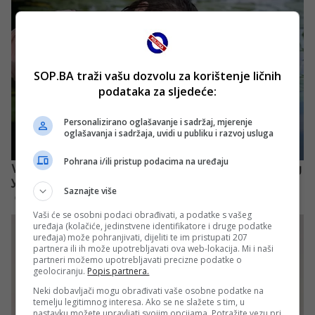
SOP.BA traži vašu dozvolu za korištenje ličnih
podataka za sljedeće:
Personalizirano oglašavanje i sadržaj, mjerenje
oglašavanja i sadržaja, uvidi u publiku i razvoj usluga
Pohrana i/ili pristup podacima na uređaju
Saznajte više
Vaši će se osobni podaci obrađivati, a podatke s vašeg
uređaja (kolačiće, jedinstvene identifikatore i druge podatke
uređaja) može pohranjivati, dijeliti te im pristupati 207
partnera ili ih može upotrebljavati ova web-lokacija. Mi i naši
partneri možemo upotrebljavati precizne podatke o
geolociranju.
Popis partnera.
Neki dobavljači mogu obrađivati vaše osobne podatke na
temelju legitimnog interesa. Ako se ne slažete s tim, u
nastavku možete upravljati svojim opcijama. Potražite vezu pri