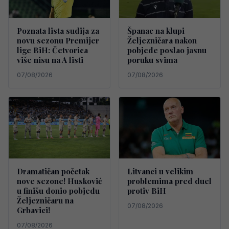
Poznata lista sudija za
Španac na klupi
novu sezonu Premijer
Željezničara nakon
lige BiH: Četvorica
pobjede poslao jasnu
više nisu na A listi
poruku svima
07/08/2026
07/08/2026
Dramatičan početak
Litvanci u velikim
nove sezone! Husković
problemima pred duel
u finišu donio pobjedu
protiv BiH
Željezničaru na
07/08/2026
Grbavici!
07/08/2026