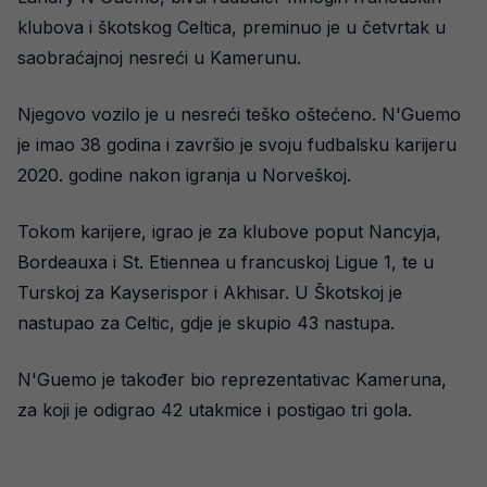
klubova i škotskog Celtica, preminuo je u četvrtak u
saobraćajnoj nesreći u Kamerunu.
Njegovo vozilo je u nesreći teško oštećeno. N'Guemo
je imao 38 godina i završio je svoju fudbalsku karijeru
2020. godine nakon igranja u Norveškoj.
Tokom karijere, igrao je za klubove poput Nancyja,
Bordeauxa i St. Etiennea u francuskoj Ligue 1, te u
Turskoj za Kayserispor i Akhisar. U Škotskoj je
nastupao za Celtic, gdje je skupio 43 nastupa.
N'Guemo je također bio reprezentativac Kameruna,
za koji je odigrao 42 utakmice i postigao tri gola.