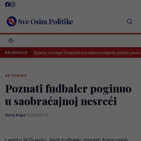
Skip
to
content
Sve Osim Politike
Španac na klupi Željezničara nakon pobjede poslao jasnu poruku s
NAJNOVIJE
AKTUELNO
Poznati fudbaler poginuo
u saobraćajnoj nesreći
Haris Kapo
·
27/06/2024
Landry N'Guemo, bivši fudbaler mnogih francuskih