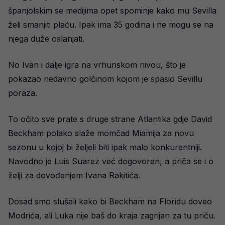
španjolskim se medijima opet spominje kako mu Sevilla
želi smanjiti plaću. Ipak ima 35 godina i ne mogu se na
njega duže oslanjati.
No Ivan i dalje igra na vrhunskom nivou, što je
pokazao nedavno golčinom kojom je spasio Sevillu
poraza.
To očito sve prate s druge strane Atlantika gdje David
Beckham polako slaže momčad Miamija za novu
sezonu u kojoj bi željeli biti ipak malo konkurentniji.
Navodno je Luis Suarez već dogovoren, a priča se i o
želji za dovođenjem Ivana Rakitića.
Dosad smo slušali kako bi Beckham na Floridu doveo
Modrića, ali Luka nije baš do kraja zagrijan za tu priču.