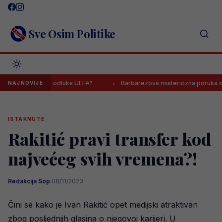
Skip
to
content
Sve Osim Politike
, čeka se odluka UEFA?
Barbarezova misteriozna poruka odjeknul
NAJNOVIJE
ISTAKNUTE
Rakitić pravi transfer kod
najvećeg svih vremena?!
Redakcija Sop
·
08/11/2023
Čini se kako je Ivan Rakitić opet medijski atraktivan
zbog posljednjih glasina o njegovoj karijeri. U