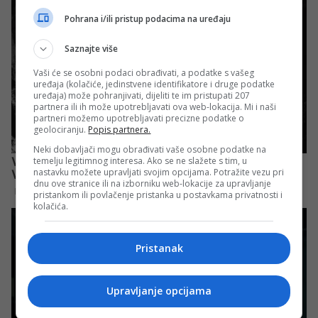
Pohrana i/ili pristup podacima na uređaju
Saznajte više
Vaši će se osobni podaci obrađivati, a podatke s vašeg
uređaja (kolačiće, jedinstvene identifikatore i druge podatke
uređaja) može pohranjivati, dijeliti te im pristupati 207
partnera ili ih može upotrebljavati ova web-lokacija. Mi i naši
partneri možemo upotrebljavati precizne podatke o
geolociranju.
Popis partnera.
Neki dobavljači mogu obrađivati vaše osobne podatke na
temelju legitimnog interesa. Ako se ne slažete s tim, u
nastavku možete upravljati svojim opcijama. Potražite vezu pri
dnu ove stranice ili na izborniku web-lokacije za upravljanje
pristankom ili povlačenje pristanka u postavkama privatnosti i
kolačića.
Pristanak
Upravljanje opcijama