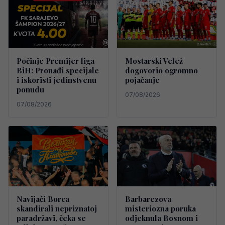
Počinje Premijer liga
Mostarski Velež
BiH: Pronađi specijale
dogovorio ogromno
i iskoristi jedinstvenu
pojačanje
ponudu
07/08/2026
07/08/2026
Navijači Borca
Barbarezova
skandirali nepriznatoj
misteriozna poruka
paradržavi, čeka se
odjeknula Bosnom i