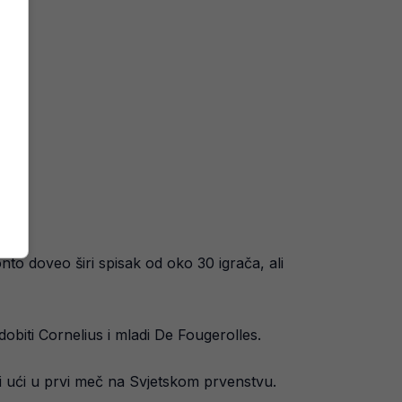
to doveo širi spisak od oko 30 igrača, ali
 dobiti Cornelius i mladi De Fougerolles.
i ući u prvi meč na Svjetskom prvenstvu.