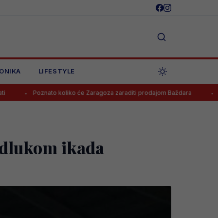
ONIKA
LIFESTYLE
 koliko će Zaragoza zaraditi prodajom Baždara
Juventus odbio pon
odlukom ikada