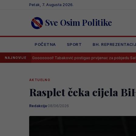
Skip
Petak, 7. Augusta 2026.
to
content
Sve Osim Politike
POČETNA
SPORT
BH. REPREZENTACI
oooooool! Tabaković postigao prvijenac za pobjedu Salzburga!
Sa
NAJNOVIJE
AKTUELNO
Rasplet čeka cijela B
Redakcija
·
08/06/2026