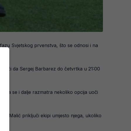
fazu Svjetskog prvenstva, što se odnosi i na
 znači da Sergej Barbarez do četvrtka u 21:00
i, pa se i dalje razmatra nekoliko opcija uoči
n Malić priključi ekipi umjesto njega, ukoliko