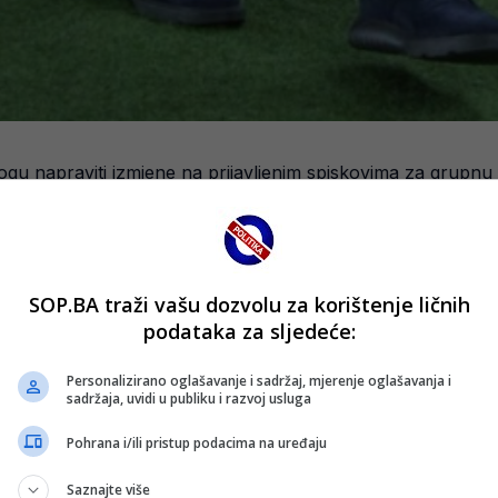
ogu napraviti izmjene na prijavljenim spiskovima za grupnu 
koriguju spisak najkasnije 24 sata prije prve utakmice, što
SOP.BA traži vašu dozvolu za korištenje ličnih
podataka za sljedeće:
grače sa šire liste od 55 imena koju je ranije prijavio FIFA-
Personalizirano oglašavanje i sadržaj, mjerenje oglašavanja i
sadržaja, uvidi u publiku i razvoj usluga
tveno stanje Harisa Tabakovića, kao i mogućnost da se Arja
Pohrana i/ili pristup podacima na uređaju
Saznajte više