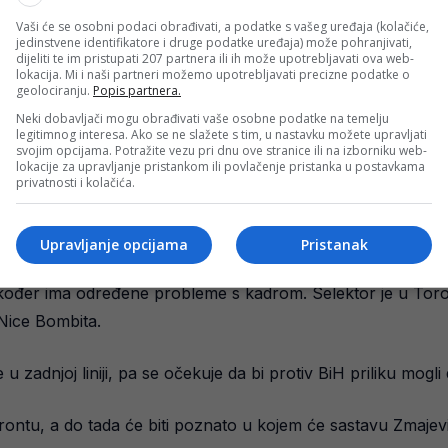
Vaši će se osobni podaci obrađivati, a podatke s vašeg uređaja (kolačiće,
jedinstvene identifikatore i druge podatke uređaja) može pohranjivati,
dijeliti te im pristupati 207 partnera ili ih može upotrebljavati ova web-
lokacija. Mi i naši partneri možemo upotrebljavati precizne podatke o
geolociranju.
Popis partnera.
Neki dobavljači mogu obrađivati vaše osobne podatke na temelju
legitimnog interesa. Ako se ne slažete s tim, u nastavku možete upravljati
svojim opcijama. Potražite vezu pri dnu ove stranice ili na izborniku web-
lokacije za upravljanje pristankom ili povlačenje pristanka u postavkama
privatnosti i kolačića.
Upravljanje opcijama
Pristanak
također ima određene probleme s kadrom. Selektor je u Toron
Nice Bombita.
u zadnjoj liniji, pa se očekuje da bi protiv BiH priliku mogli
rontu, a do tada će biti poznato u kojem će sastavu Zmajev