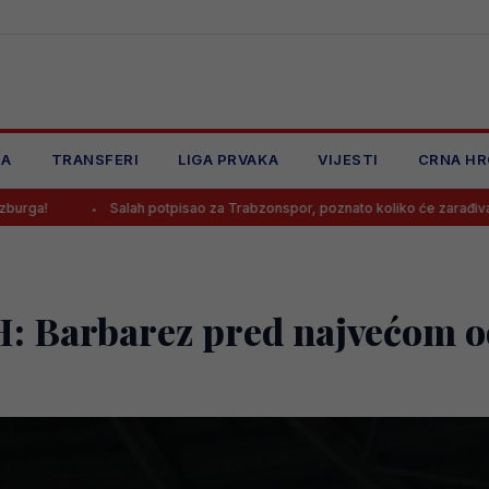
JA
TRANSFERI
LIGA PRVAKA
VIJESTI
CRNA HR
lah potpisao za Trabzonspor, poznato koliko će zarađivati
Poznato
iH: Barbarez pred najvećom 