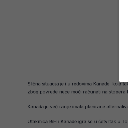
Slična situacija je i u redovima Kanade, koja 
zbog povrede neće moći računati na stopera 
Kanada je već ranije imala planirane alternative 
Utakmica BiH i Kanade igra se u četvrtak u To