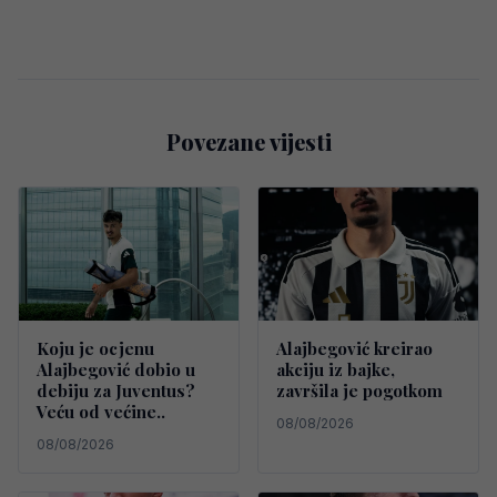
Povezane vijesti
Koju je ocjenu
Alajbegović kreirao
Alajbegović dobio u
akciju iz bajke,
debiju za Juventus?
završila je pogotkom
Veću od većine..
08/08/2026
08/08/2026