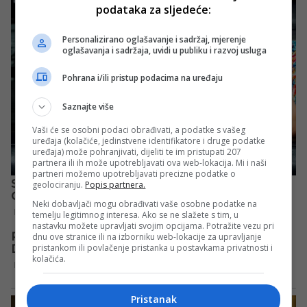
podataka za sljedeće:
Personalizirano oglašavanje i sadržaj, mjerenje
oglašavanja i sadržaja, uvidi u publiku i razvoj usluga
Pohrana i/ili pristup podacima na uređaju
Saznajte više
Vaši će se osobni podaci obrađivati, a podatke s vašeg
uređaja (kolačiće, jedinstvene identifikatore i druge podatke
uređaja) može pohranjivati, dijeliti te im pristupati 207
partnera ili ih može upotrebljavati ova web-lokacija. Mi i naši
partneri možemo upotrebljavati precizne podatke o
geolociranju.
Popis partnera.
Neki dobavljači mogu obrađivati vaše osobne podatke na
temelju legitimnog interesa. Ako se ne slažete s tim, u
nastavku možete upravljati svojim opcijama. Potražite vezu pri
dnu ove stranice ili na izborniku web-lokacije za upravljanje
pristankom ili povlačenje pristanka u postavkama privatnosti i
kolačića.
Pristanak