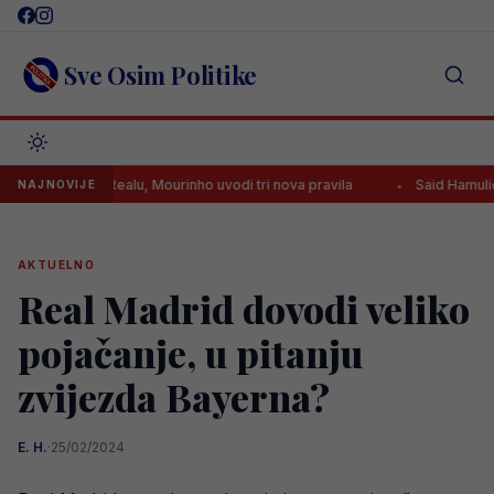
Skip
to
content
Sve Osim Politike
iplina u Realu, Mourinho uvodi tri nova pravila
Said Hamulić dao gol
NAJNOVIJE
AKTUELNO
Real Madrid dovodi veliko
pojačanje, u pitanju
zvijezda Bayerna?
E. H.
·
25/02/2024