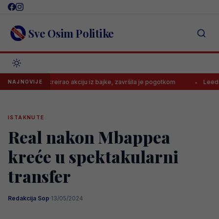
Skip
to
content
Sve Osim Politike
gović kreirao akciju iz bajke, završila je pogotkom
Leeds od 15 sat
NAJNOVIJE
ISTAKNUTE
Real nakon Mbappea
kreće u spektakularni
transfer
Redakcija Sop
·
13/05/2024